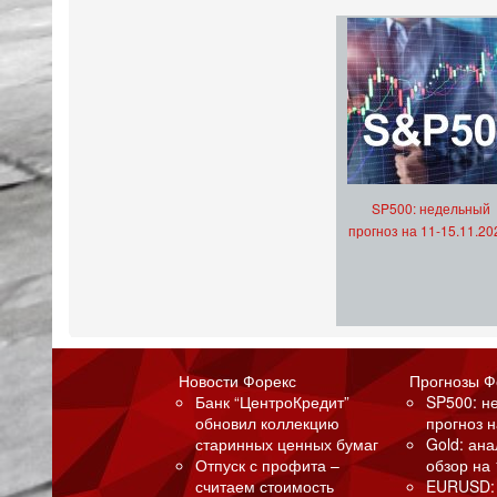
SP500: недельный
прогноз на 11-15.11.20
Новости Форекс
Прогнозы Ф
Банк “ЦентроКредит”
SP500: н
обновил коллекцию
прогноз н
старинных ценных бумаг
Gold: ан
Отпуск с профита –
обзор на 
считаем стоимость
EURUSD: