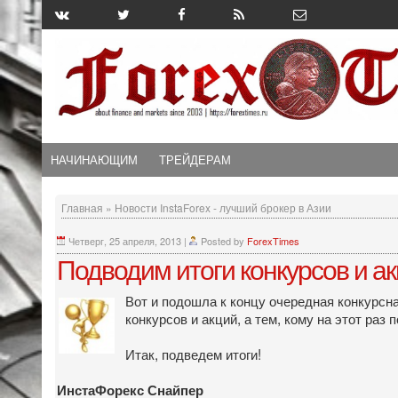
НАЧИНАЮЩИМ
ТРЕЙДЕРАМ
Главная
»
Новости InstaForex - лучший брокер в Азии
Четверг, 25 апреля, 2013
|
Posted by
ForexTimes
Подводим итоги конкурсов и а
Вот и подошла к концу очередная конкурсн
конкурсов и акций, а тем, кому на этот раз
Итак, подведем итоги!
ИнстаФорекс Снайпер