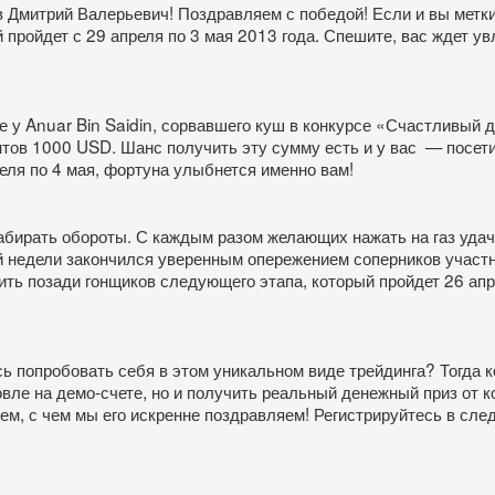
Дмитрий Валерьевич! Поздравляем с победой! Если и вы метки
пройдет с 29 апреля по 3 мая 2013 года. Спешите, вас ждет у
е у Anuar Bin Saidin, сорвавшего куш в конкурсе «Счастливый 
тов 1000 USD. Шанс получить эту сумму есть и у вас — посети
еля по 4 мая, фортуна улыбнется именно вам!
набирать обороты. С каждым разом желающих нажать на газ удач
й недели закончился уверенным опережением соперников учас
вить позади гонщиков следующего этапа, который пройдет 26 апр
ь попробовать себя в этом уникальном виде трейдинга? Тогда к
овле на демо-счете, но и получить реальный денежный приз от
ем, с чем мы его искренне поздравляем! Регистрируйтесь в след