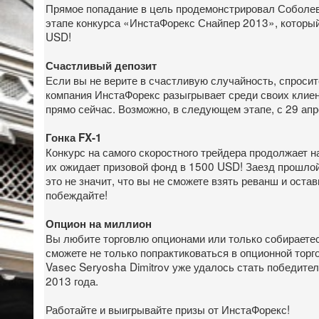
Прямое попадание в цель продемонстрировал Соболев 
этапе конкурса «ИнстаФорекс Снайпер 2013», который 
USD!
Счастливый депозит
Если вы не верите в счастливую случайность, спросит
компания ИнстаФорекс разыгрывает среди своих клиен
прямо сейчас. Возможно, в следующем этапе, с 29 апр
Гонка FX-1
Конкурс на самого скоростного трейдера продолжает 
их ожидает призовой фонд в 1500 USD! Заезд прошло
это не значит, что вы не сможете взять реванш и оста
побеждайте!
Опцион на миллион
Вы любите торговлю опционами или только собираетес
сможете не только попрактиковаться в опционной торг
Vasec Seryosha Dimitrov уже удалось стать победител
2013 года.
Работайте и выигрывайте призы от ИнстаФорекс!