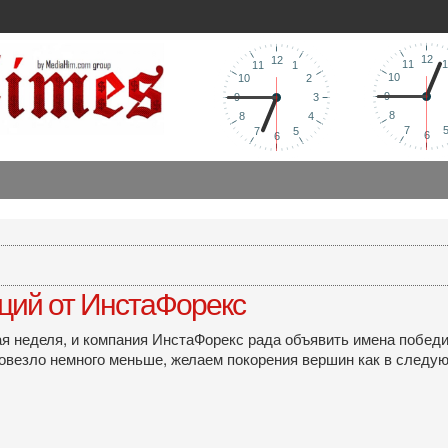
кций от ИнстаФорекс
ая неделя, и компания ИнстаФорекс рада объявить имена побед
 повезло немного меньше, желаем покорения вершин как в следую