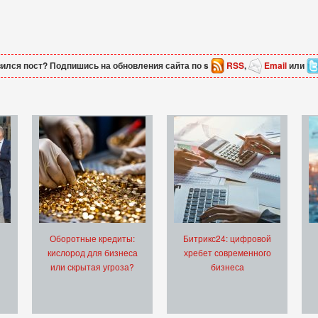
ился пост? Подпишись на обновления сайта по s
RSS
,
Email
или
Оборотные кредиты:
Битрикс24: цифровой
кислород для бизнеса
хребет современного
или скрытая угроза?
бизнеса