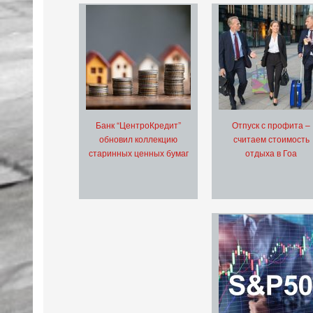
Банк “ЦентроКредит”
Отпуск с профита –
обновил коллекцию
считаем стоимость
старинных ценных бумаг
отдыха в Гоа