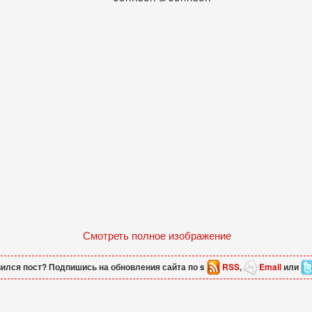
Смотреть полное изображение
ился пост? Подпишись на обновления сайта по s
RSS
,
Email
или