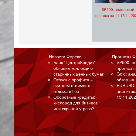
SP500: недельный
прогноз на 11-15.11.20
Новости Форекс
Прогнозы Ф
Банк “ЦентроКредит”
SP500: н
обновил коллекцию
прогноз н
старинных ценных бумаг
Gold: ан
Отпуск с профита –
обзор на 
считаем стоимость
EURUSD:
отдыха в Гоа
аналитик
Оборотные кредиты:
15.11.202
кислород для бизнеса
или скрытая угроза?