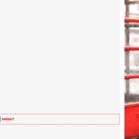
twitter
!