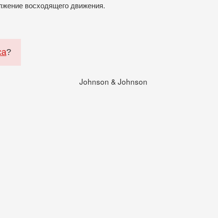
олжение восходящего движения.
са
?