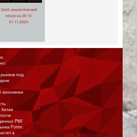
Gold: аналитический
обзор на 28.10-
01.11.2024.
кс
но:
 рынков под
адачи
й экономики
сть:
 Китая
после
данных PMI
ынка Forex:
астет в