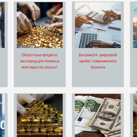
Оборотные кредиты:
Битрикс24: цифровой
кислород для бизнеса
хребет современного
или скрытая угроза?
бизнеса