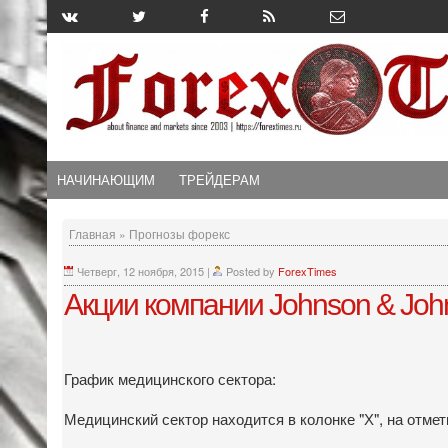
НАЧИНАЮЩИМ
ТРЕЙДЕРАМ
Главная
»
Прогнозы форекс
Четверг, 12 ноября, 2015
|
Posted by
ForexTimes
Акции компании Johnson & John
График медицинского сектора:
Медицинский сектор находится в колонке "Х", на отмет