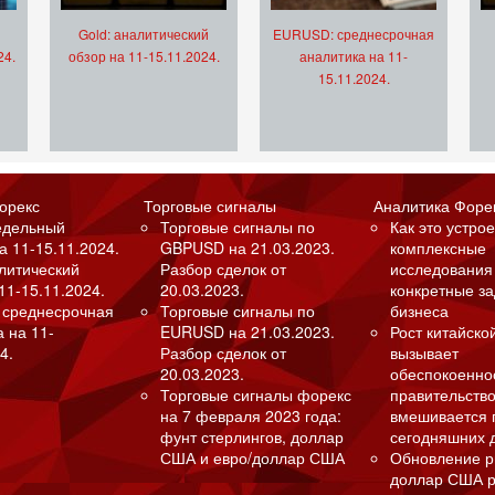
Gold: аналитический
EURUSD: среднесрочная
24.
обзор на 11-15.11.2024.
аналитика на 11-
15.11.2024.
орекс
Торговые сигналы
Аналитика Форе
едельный
Торговые сигналы по
Как это устрое
а 11-15.11.2024.
GBPUSD на 21.03.2023.
комплексные
алитический
Разбор сделок от
исследования
11-15.11.2024.
20.03.2023.
конкретные з
 среднесрочная
Торговые сигналы по
бизнеса
а на 11-
EURUSD на 21.03.2023.
Рост китайско
4.
Разбор сделок от
вызывает
20.03.2023.
обеспокоенно
Торговые сигналы форекс
правительство
на 7 февраля 2023 года:
вмешивается 
фунт стерлингов, доллар
сегодняшних 
США и евро/доллар США
Обновление р
доллар США р