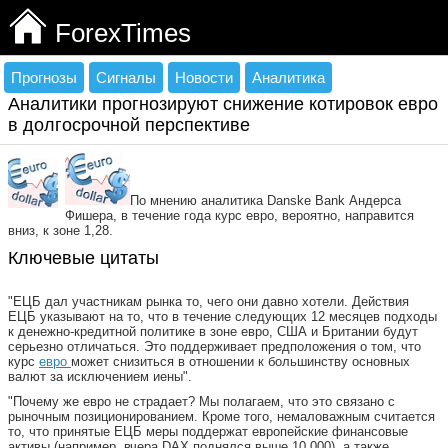
ForexTimes
Прогнозы
Сигналы
Новости
Аналитика
Аналитики прогнозируют снижение котировок евро
в долгосрочной перспективе
По мнению аналитика Danske Bank Андерса
Фишера, в течение года курс евро, вероятно, направится
вниз, к зоне 1,28.
Ключевые цитаты
"ЕЦБ дал участникам рынка то, чего они давно хотели. Действия
ЕЦБ указывают на то, что в течение следующих 12 месяцев подходы
к денежно-кредитной политике в зоне евро, США и Британии будут
серьезно отличаться. Это поддерживает предположения о том, что
курс
евро
может снизиться в отношении к большинству основных
валют за исключением иены".
"Почему же евро не страдает? Мы полагаем, что это связано с
рыночным позиционированием. Кроме того, немаловажным считается
то, что принятые ЕЦБ меры поддержат европейские финансовые
активы (например, вчера DAX поднялся выше 10,000), а также