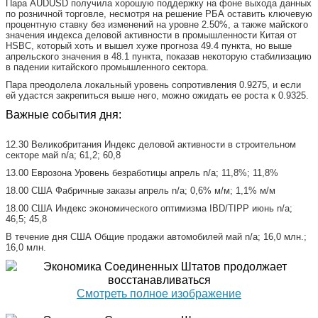
Пара AUDUSD получила хорошую поддержку на фоне выхода данных
по розничной торговле, несмотря на решение РБА оставить ключевую
процентную ставку без изменений на уровне 2.50%, а также майского
значения индекса деловой активности в промышленности Китая от
HSBC, который хоть и вышел хуже прогноза 49.4 пункта, но выше
апрельского значения в 48.1 пункта, показав некоторую стабилизацию
в падении китайского промышленного сектора.
Пара преодолела локальный уровень сопротивления 0.9275, и если
ей удастся закрепиться выше него, можно ожидать ее роста к 0.9325.
Важные события дня:
12.30 Великобритания Индекс деловой активности в строительном
секторе май n/a; 61,2; 60,8
13.00 Еврозона Уровень безработицы апрель n/a; 11,8%; 11,8%
18.00 США Фабричные заказы апрель n/a; 0,6% м/м; 1,1% м/м
18.00 США Индекс экономического оптимизма IBD/TIPP июнь n/a;
46,5; 45,8
В течение дня США Общие продажи автомобилей май n/a; 16,0 млн.;
16,0 млн.
Смотреть полное изображение