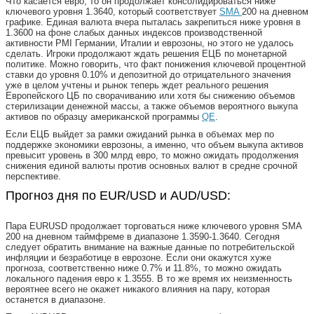
Что касается евро, то он продолжает консолидироваться ниже
ключевого уровня 1.3640, который соответствует
SMA
200 на дневном
графике. Единая валюта вчера пыталась закрепиться ниже уровня в
1.3600 на фоне слабых данных индексов производственной
активности PMI Германии, Италии и еврозоны, но этого не удалось
сделать. Игроки продолжают ждать решения ЕЦБ по монетарной
политике. Можно говорить, что факт понижения ключевой процентной
ставки до уровня 0.10% и депозитной до отрицательного значения
уже в целом учтены и рынок теперь ждет реального решения
Европейского ЦБ по сворачиванию или хотя бы снижению объемов
стерилизации денежной массы, а также объемов вероятного выкупа
активов по образцу американской программы
QE
.
Если ЕЦБ выйдет за рамки ожиданий рынка в объемах мер по
поддержке экономики еврозоны, а именно, что объем выкупа активов
превысит уровень в 300 млрд евро, то можно ожидать продолжения
снижения единой валюты против основных валют в средне срочной
перспективе.
Прогноз дня по EUR/USD и AUD/USD:
Пара EURUSD продолжает торговаться ниже ключевого уровня SМА
200 на дневном таймфреме в диапазоне 1.3590-1.3640. Сегодня
следует обратить внимание на важные данные по потребительской
инфляции и безработице в еврозоне. Если они окажутся хуже
прогноза, соответственно ниже 0.7% и 11.8%, то можно ожидать
локального падения евро к 1.3555. В то же время их неизменность
вероятнее всего не окажет никакого влияния на пару, которая
останется в диапазоне.