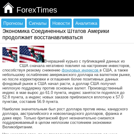
ForexTimes
Прогнозы
Сигналы
Новости
Аналитика
Экономика Соединенных Штатов Америки
продолжает восстанавливаться
Вчерашний курьез с публикацией данных из
США сначала негативно повлиял на настроение инвесторов,
способствуя резкому снижению
фондовых индексов
в США, а также
небольшому ослаблению американского доллара на валютном рынке,
но после корректировки и оглашения более позитивных данных
фондовый рынок в США начал расти, а доллар США получил
неплохую поддержку против основных валют. Производственный
индекс в мае вырос до 61.0 пункта, индекс занятости поднялся до
52.8 пункта, а индекс новых заказов приблизился вплотную к 57.0
пунктам, составив 56.9 пункта.
Наиболее значительным был рост доллара против иены, канадского
доллара, австралийского и новозеландского долларов, франка и
даже евро. Только британский фунт незначительно снизился
поддерживаемый в целом неплохим состоянием экономики
Великобритании.