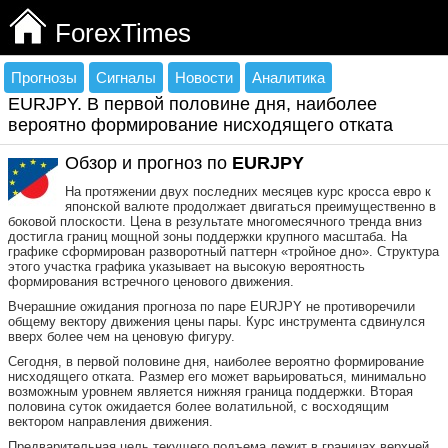
ForexTimes
Прогнозы
Сигналы
Новости
Аналитика
EURJPY. В первой половине дня, наиболее
вероятно формирование нисходящего отката
Обзор и прогноз по
EUR
JPY
На протяжении двух последних месяцев курс кросса евро к
японской валюте продолжает двигаться преимущественно в
боковой плоскости. Цена в результате многомесячного тренда вниз
достигла границ мощной зоны поддержки крупного масштаба. На
графике сформирован разворотный паттерн «тройное дно». Структура
этого участка графика указывает на высокую вероятность
формирования встречного ценового движения.
Вчерашние ожидания прогноза по паре EURJPY не противоречили
общему вектору движения цены пары. Курс инструмента сдвинулся
вверх более чем на ценовую фигуру.
Сегодня, в первой половине дня, наиболее вероятно формирование
нисходящего отката. Размер его может варьироваться, минимально
возможным уровнем является нижняя граница поддержки. Вторая
половина суток ожидается более волатильной, с восходящим
вектором направления движения.
Предварительная цель текущего подъема лежит в границах верхней