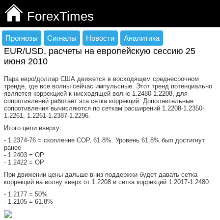
ForexTimes
Прогнозы
Сигналы
Новости
Аналитика
EUR/USD, расчеты на европейскую сессию 25
июня 2010
Пара евро/доллар США движется в восходящем среднесрочном
тренде, где все волны сейчас импульсные. Этот тренд потенциально
является коррекцией к нисходящей волне 1.2480-1.2208, для
сопротивлений работает эта сетка коррекций. Дополнительные
сопротивления вычисляются по сеткам расширений 1.2208-1.2350-
1.2261, 1.2261-1.2387-1.2296.
Итого цели вверху:
- 1.2374-76 = скопление СОР, 61.8%. Уровень 61.8% был достигнут
ранее
- 1.2403 = ОР
- 1.2422 = ОР
При движении цены дальше вниз поддержки будет давать сетка
коррекций на волну вверх от 1.2208 и сетка коррекций 1.2017-1.2480:
- 1.2177 = 50%
- 1.2105 = 61.8%