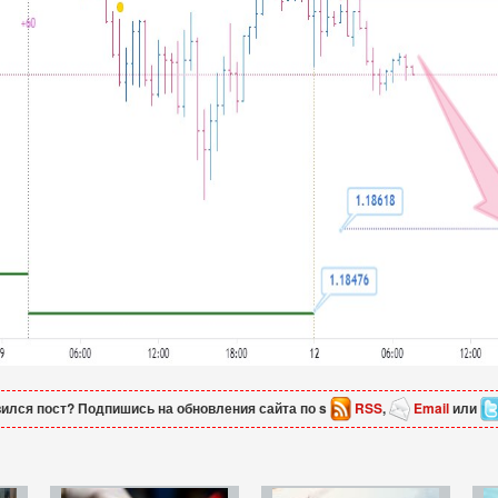
ился пост? Подпишись на обновления сайта по s
RSS
,
Email
или