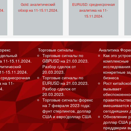
Gold: аналитический
EURUSD: среднесрочная
24.
обзор на 11-15.11.2024.
аналитика на 11-
15.11.2024.
орекс
Торговые сигналы
Аналитика Форе
едельный
Торговые сигналы по
Как это устрое
а 11-15.11.2024.
GBPUSD на 21.03.2023.
комплексные
алитический
Разбор сделок от
исследования
11-15.11.2024.
20.03.2023.
конкретные з
 среднесрочная
Торговые сигналы по
бизнеса
а на 11-
EURUSD на 21.03.2023.
Рост китайско
4.
Разбор сделок от
вызывает
20.03.2023.
обеспокоенно
Торговые сигналы форекс
правительство
на 7 февраля 2023 года:
вмешивается 
фунт стерлингов, доллар
сегодняшних 
США и евро/доллар США
Обновление р
доллар США р
преддверии в