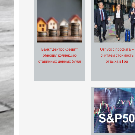
Банк “ЦентроКредит”
Отпуск с профита –
обновил коллекцию
считаем стоимость
старинных ценных бумаг
отдыха в Гоа