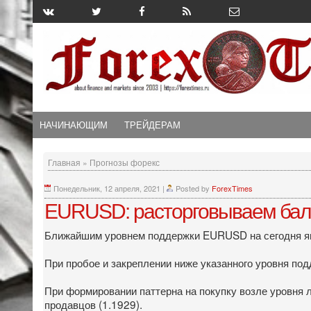
НАЧИНАЮЩИМ
ТРЕЙДЕРАМ
Главная
»
Прогнозы форекс
Понедельник, 12 апреля, 2021
|
Posted by
ForexTimes
EURUSD: расторговываем бал
Ближайшим уровнем поддержки EURUSD на сегодня явл
При пробое и закреплении ниже указанного уровня по
При формировании паттерна на покупку возле уровня 
продавцов (1.1929).