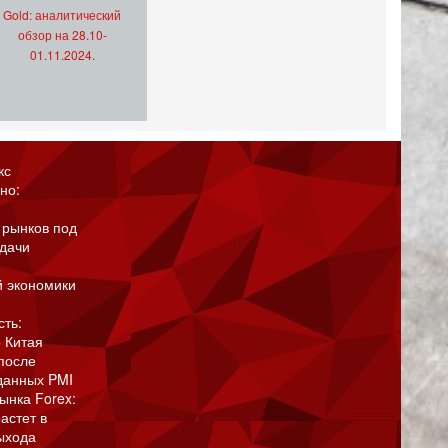
Gold: аналитический
обзор на 28.10-
01.11.2024.
кс
но:
 рынков под
адачи
й экономики
сть:
 Китая
после
данных PMI
ынка Forex:
астет в
ыхода