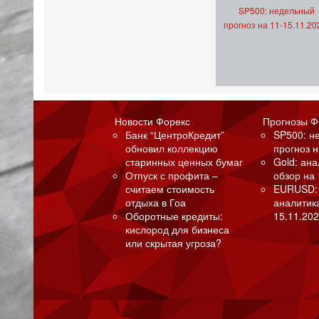
SP500: недельный
прогноз на 11-15.11.20
Новости Форекс
Прогнозы Ф
Банк “ЦентроКредит”
SP500: н
обновил коллекцию
прогноз н
старинных ценных бумаг
Gold: ан
Отпуск с профита –
обзор на 
считаем стоимость
EURUSD:
отдыха в Гоа
аналитик
Оборотные кредиты:
15.11.202
кислород для бизнеса
или скрытая угроза?