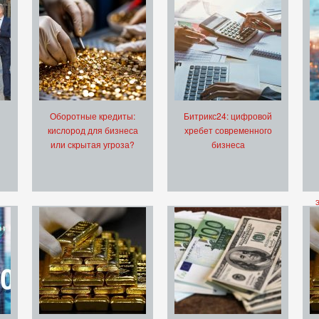
Оборотные кредиты:
Битрикс24: цифровой
кислород для бизнеса
хребет современного
или скрытая угроза?
бизнеса