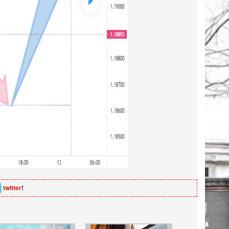
twitter
!