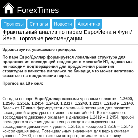
ForexTimes
Прогнозы
Сигналы
Новости
Аналитика
Фрактальный анализ по парам Евро/Йена и Фунт/
Йена. Торговые рекомендации
Здравствуйте, уважаемые трейдеры.
По паре Евро/Доллар формируется локальная структура для
продолжения восходящей тенденции в масштабе Н1, однако мы
не находим подтверждения для продолжения развития
структуры в качестве импульса по Канадцу, что может негативно
сказаться на продолжении верха.
Прогноз на 18 июня:
Сегодня по паре
Евро/Доллар
важными уровнями являются:
1.2600,
1.2546, 1.2516, 1.2454, 1.2419, 1.2317, 1.2240, 1.2217, 1.2168 и 1.2140.
Здесь от 17 июня формируется локальный потенциал для развития
восходящей структуры от 7 июня в масштабе Н1. Краткосрочного
восходящего движения ожидаем в диапазоне 1.2419 – 1.2454, пробой
последнего значения должен сопровождаться выраженным
восходящим движением к уровню 1.2516, в коридоре 1.2516 – 1.2546
консолидация цены. Потенциальным значением для верха считаем
уровень 1.2600, по достижении которого, ожидаем откат к низу.