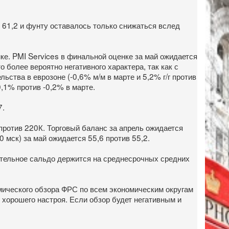
 61,2 и фунту оставалось только снижаться вслед
нке. PMI Services в финальной оценке за май ожидается
о более вероятно негативного характера, так как с
ства в еврозоне (-0,6% м/м в марте и 5,2% г/г против
0,1% против -0,2% в марте.
7.
 против 220К. Торговый баланс за апрель ожидается
 мск) за май ожидается 55,6 против 55,2.
цательное сальдо держится на среднесрочных средних
мического обзора ФРС по всем экономическим округам
м хорошего настроя. Если обзор будет негативным и