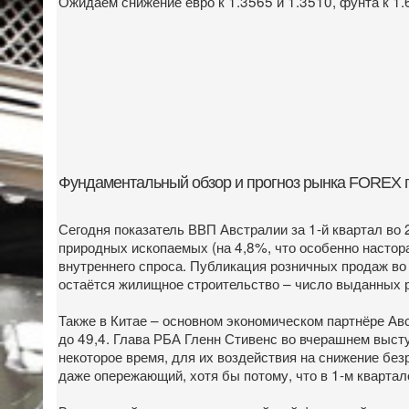
Ожидаем снижение евро к 1.3565 и 1.3510, фунта к 1.
Фундаментальный обзор и прогноз рынка FOREX
Сегодня показатель ВВП Австралии за 1-й квартал во 
природных ископаемых (на 4,8%, что особенно настора
внутреннего спроса. Публикация розничных продаж во 
остаётся жилищное строительство – число выданных р
Также в Китае – основном экономическом партнёре Авс
до 49,4. Глава РБА Гленн Стивенс во вчерашнем выст
некоторое время, для их воздействия на снижение бе
даже опережающий, хотя бы потому, что в 1-м кварта