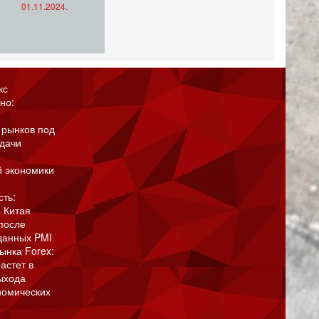
01.11.2024.
кс
но:
 рынков под
адачи
й экономики
сть:
 Китая
после
данных PMI
ынка Forex:
астет в
ыхода
номических