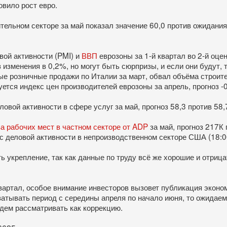
овило рост евро.
тельном секторе за май показал значение 60,0 против ожидания
вой активности (PMI) и
ВВП
еврозоны за 1-й квартал во 2-й оце
 изменения в 0,2%, но могут быть сюрпризы, и если они будут, т
 розничные продажи по Италии за март, обвал объёма строитель
куется индекс цен производителей еврозоны за апрель, прогноз -
овой активности в сфере услуг за май, прогноз 58,3 против 58,
а рабочих мест в частном секторе от ADP
за май, прогноз 217К
кс деловой активности в непроизводственном секторе США (18:00
ь укрепление, так как данные по труду всё же хорошие и отри
артал, особое внимание инвесторов вызовет публикация эконо
охватывать период с середины апреля по начало июня, то ожидае
удем рассматривать как коррекцию.