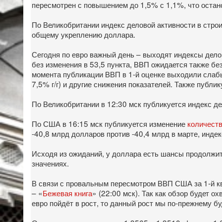
пересмотрен с повышением до 1,5% с 1,1%, что остан
По Великобритании индекс деловой активности в строи
общему укреплению доллара.
Сегодня по евро важный день – выходят индексы дело
без изменения в 53,5 пункта, ВВП ожидается также без
момента публикации ВВП в 1-й оценке выходили слабые
7,5% г/г) и другие снижения показателей. Также публи
По Великобритании в 12:30 мск публикуется индекс дел
По США в 16:15 мск публикуется изменение
количеств
-40,8 млрд долларов против -40,4 млрд в марте, инде
Исходя из ожиданий, у доллара есть шансы продолжит
значениях.
В связи с провальным пересмотром ВВП США за 1-й кв
– «
Бежевая книга
» (22:00 мск). Так как обзор будет 
евро пойдёт в рост, то данный рост мы по-прежнему б