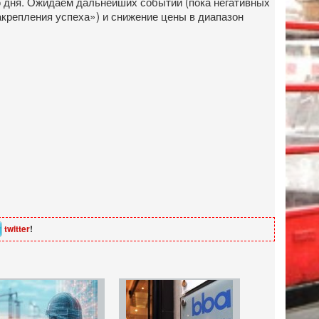
ю дня. Ожидаем дальнейших событий (пока негативных
крепления успеха») и снижение цены в диапазон
twitter
!