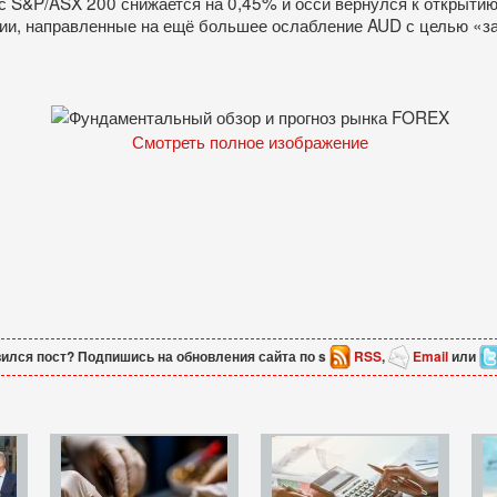
с S&P/ASX 200 снижается на 0,45% и осси вернулся к открыти
ии, направленные на ещё большее ослабление AUD с целью «за
Смотреть полное изображение
ился пост? Подпишись на обновления сайта по s
RSS
,
Email
или