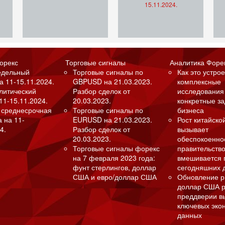
15.11.2024.
орекс
Торговые сигналы
Аналитика Форе
едельный
Торговые сигналы по
Как это устрое
а 11-15.11.2024.
GBPUSD на 21.03.2023.
комплексные
алитический
Разбор сделок от
исследования
11-15.11.2024.
20.03.2023.
конкретные з
 среднесрочная
Торговые сигналы по
бизнеса
а на 11-
EURUSD на 21.03.2023.
Рост китайско
4.
Разбор сделок от
вызывает
20.03.2023.
обеспокоенно
Торговые сигналы форекс
правительство
на 7 февраля 2023 года:
вмешивается 
фунт стерлингов, доллар
сегодняшних 
США и евро/доллар США
Обновление р
доллар США р
преддверии в
ключевых эко
данных