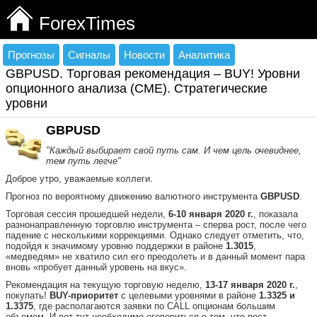
ForexTimes
Прогнозы
Сигналы
Новости
Аналитика
GBPUSD. Торговая рекомендация – BUY! Уровни
опционного анализа (СМЕ). Стратегические
уровни
GBPUSD
"Каждый выбирает свой путь сам. И чем цель очевиднее,
тем путь легче"
Доброе утро, уважаемые коллеги.
Прогноз по вероятному движению валютного инструмента
GBPUSD
.
Торговая сессия прошедшей недели,
6-10 января 2020 г.
, показала
разнонаправленную торговлю инструмента – сперва рост, после чего
падение с несколькими коррекциями. Однако следует отметить, что,
подойдя к значимому уровню поддержки в районе
1.3015
,
«медведям» не хватило сил его преодолеть и в данный момент пара
вновь «пробует данный уровень на вкус».
Рекомендация на текущую торговую неделю,
13-17 января 2020 г.
,
покупать!
BUY-приоритет
с целевыми уровнями в районе
1.3325 и
1.3375
, где располагаются заявки по CALL опционам большим
объемом. И вот тут необходимо оговориться о том, что рост