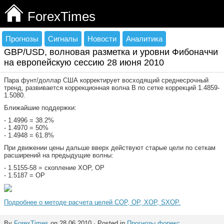
ForexTimes
Прогнозы
Сигналы
Новости
Аналитика
GBP/USD, волновая разметка и уровни Фибоначчи
на европейскую сессию 28 июня 2010
Пара фунт/доллар США корректирует восходящий среднесрочный
тренд, развивается коррекционная волна В по сетке коррекций 1.4859-
1.5080.
Ближайшие поддержки:
- 1.4996 = 38.2%
- 1.4970 = 50%
- 1.4948 = 61.8%
При движении цены дальше вверх действуют старые цели по сеткам
расширений на предыдущие волны:
- 1.5155-58 = скопление ХОР, ОР
- 1.5187 = ОР
Подробнее о методе расчета целей COP, OP, XOP, SXOP.
By
ForexTimes
on 28.06.2010 · Posted in
Прогнозы форекс