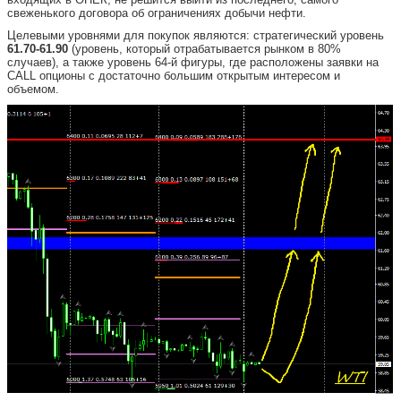
свеженького договора об ограничениях добычи нефти.
Целевыми уровнями для покупок являются: стратегический уровень
61.70-61.90
(уровень, который отрабатывается рынком в 80%
случаев), а также уровень 64-й фигуры, где расположены заявки на
CALL опционы с достаточно большим открытым интересом и
объемом.