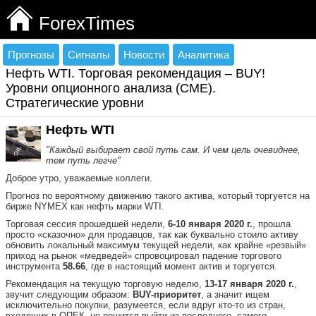
ForexTimes
Прогнозы
Сигналы
Новости
Аналитика
Нефть WTI. Торговая рекомендация – BUY!
Уровни опционного анализа (СМЕ).
Стратегические уровни
Нефть WTI
"Каждый выбирает свой путь сам. И чем цель очевиднее,
тем путь легче"
Доброе утро, уважаемые коллеги.
Прогноз по вероятному движению такого актива, который торгуется на
бирже NYMEX как нефть марки WTI.
Торговая сессия прошедшей недели,
6-10 января 2020 г.
, прошла
просто «сказочно» для продавцов, так как буквально стоило активу
обновить локальный максимум текущей недели, как крайне «резвый»
приход на рынок «медведей» спровоцировал падение торгового
инструмента
58.66
, где в настоящий момент актив и торгуется.
Рекомендация на текущую торговую неделю,
13-17 января 2020 г.
,
звучит следующим образом:
BUY-приоритет
, а значит ищем
исключительно покупки, разумеется, если вдруг кто-то из стран,
входящих в ОПЕК, не решится выйти из последнего, самого