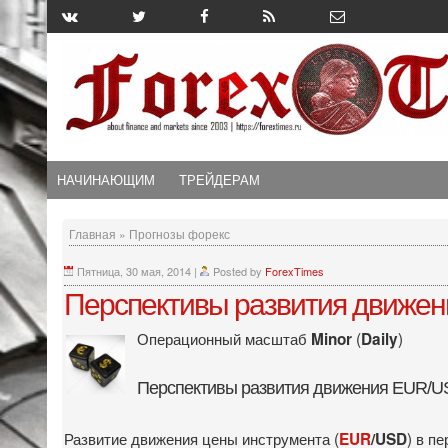
НАЧИНАЮЩИМ
ТРЕЙДЕРАМ
Главная
»
Прогнозы форекс
Пятница, 30 мая, 2014
|
Posted by
ForexTimes
Перспективы развития движени
Операционный масштаб
(
)
Minor
Daily
Перспективы развития движения EUR/
Развитие движения цены инструмента (
) в п
EUR
/USD