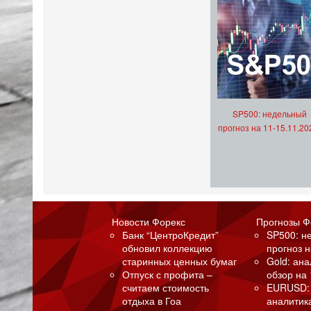
SP500: недельный
прогноз на 11-15.11.20
Новости Форекс
Прогнозы Ф
Банк “ЦентроКредит”
SP500: н
обновил коллекцию
прогноз н
старинных ценных бумаг
Gold: ан
Отпуск с профита –
обзор на 
считаем стоимость
EURUSD:
отдыха в Гоа
аналитик