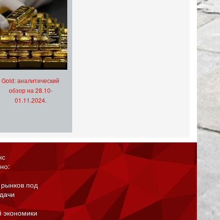
Gold: аналитический
обзор на 28.10-
01.11.2024.
кс
но:
 рынков под
адачи
й экономики