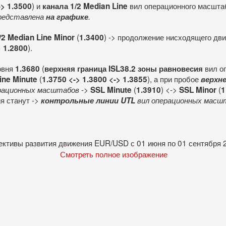
) и
вил операционного масшт
-> 1.3500
канала 1/2 Median Line
редставлена
на графике
.
(
) -> продолжение нисходящего дв
/2 Median Line Minor
1.3400
).
> 1.2800
овня
(
вил о
1.3680
верхняя граница ISL38.2 зоны равновесия
(
), а при пробое
ine Minute
1.3750 <-> 1.3800 <-> 1.3855
верхн
->
(
) <->
(
рационных масштабов
SSL Minute
1.3910
SSL Minor
1
я станут ->
контрольные линии UTL
вил операционных масш
Смотреть полное изображение