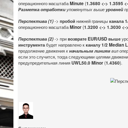
операционного масштаба
(
Minute
1.3680 <-> 1.3595 <
Разметка отработки
упомянутых выше
уровней
п
->
нижней границы
Перспектива (1)
пробой
канала 1
операционного масштаба
(
Minor
1.3200 <-> 1.3030 <-
-> при
ур
Перспектива (2)
возврате EUR/USD выше
будет направлено к
инструмента
каналу 1/2 Median L
продолжение движения
к
начальным линиям
вил опе
если это случится, тогда следующими целями движени
предупредительная линия
(
).
UWL50.0 Minor
1.4360