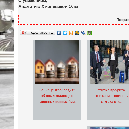
С уважением,
Аналитик: Хмелевской Олег
Понрав
Поделиться…
Банк “ЦентроКредит”
Отпуск с профита –
обновил коллекцию
считаем стоимость
старинных ценных бумаг
отдыха в Гоа