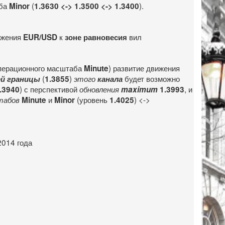
аба
(
).
Minor
1.3630 <-> 1.3500 <-> 1.3400
ижения
к
вил
EUR/USD
зоне равновесия
перационного масштаба
) развитие движения
Minute
(
)
будет возможно
ей границы
1.3855
этого
канала
) с перспективой
, и
.3940
обновления
maximum
1.3993
и
(уровень
) <->
табов
Minute
Minor
1.4025