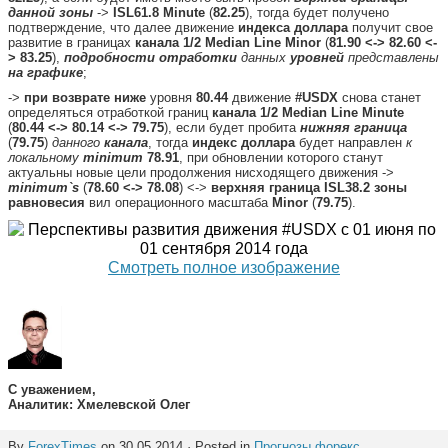
данной зоны
->
ISL61.8 Minute
(
82.25
), тогда будет получено
подтверждение, что далее движение
индекса доллара
получит свое
развитие в границах
канала 1/2 Median Line Minor
(
81.90 <-> 82.60 <-
> 83.25
),
подробности отработки
данных
уровней
представлены
на графике
;
->
при возврате ниже
уровня
80.44
движение
#USDX
снова станет
определяться отработкой границ
канала 1/2 Median Line Minute
(
80.44 <-> 80.14 <-> 79.75
), если будет пробита
нижняя граница
(
79.75
)
данного
канала
, тогда
индекс доллара
будет направлен
к
локальному
minimum
78.91
, при обновлении которого станут
актуальны новые цели продолжения нисходящего движения ->
minimum`s
(
78.60 <-> 78.08
) <->
верхняя граница ISL38.2 зоны
равновесия
вил операционного масштаба
Minor
(
79.75
).
Смотреть полное изображение
С уважением,
Аналитик: Хмелевской Олег
By
ForexTimes
on 30.05.2014 · Posted in
Прогнозы форекс