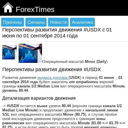
ForexTimes
Прогнозы
Сигналы
Новости
Аналитика
Перспективы развития движения #USDX с 01
июня по 01 сентября 2014 года
Операционный масштаб
Minor
(
Daily
)
Перспективы развития движения #USDX
Развитие движения
индекса доллара
(
USDX
) в период
01 июня _ 01
сентября 2014 года
будет зависеть
от отработки
верхней
границы
канала 1/2 Median Line
вил операционного масштаба
Minute
,
уровень 80.44
.
Детализация вариантов движения
->
#USDX
остается
выше
уровня
80.44
(верхняя граница
канала 1/2
Median Line Minute
) и продолжает движение к
начальной линии
SSL
вил операционного масштаба
Minor
(
80.75
), в случае пробоя
оной восходящее движение продолжится к границам
зоны
равновесия
вил операционного масштаба
Minute
(
81.00 <-> 81.70 <->
82.25
), а если будет иметь место быть пробой
верхней границы