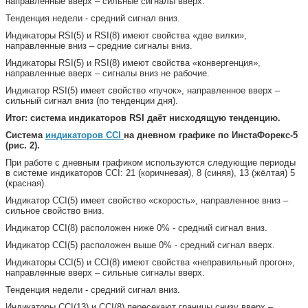
направленные вверх – сильные сигналы вверх.
Тенденция недели - средний сигнал вниз.
Индикаторы RSI(5) и RSI(8) имеют свойства «две вилки»,
направленные вниз – средние сигналы вниз.
Индикаторы RSI(5) и RSI(8) имеют свойства «конвергенция»,
направленные вверх – сигналы вниз не рабочие.
Индикатор RSI(5) имеет свойство «пучок», направленное вверх –
сильный сигнал вниз (по тенденции дня).
Итог: система индикаторов RSI даёт нисходящую тенденцию.
Система
индикаторов CCI
на дневном графике по ИнстаФорекс-5
(рис. 2).
При работе с дневным графиком используются следующие периоды
в системе индикаторов CCI: 21 (коричневая), 8 (синяя), 13 (жёлтая) 5
(красная).
Индикатор CCI(5) имеет свойство «скорость», направленное вниз –
сильное свойство вниз.
Индикатор CCI(8) расположен ниже 0% - средний сигнал вниз.
Индикатор CCI(5) расположен выше 0% - средний сигнал вверх.
Индикаторы CCI(5) и CCI(8) имеют свойства «неправильный прогон»,
направленные вверх – сильные сигналы вверх.
Тенденция недели - средний сигнал вниз.
Индикаторы CCI(13) и CCI(8) пересекают границы снизу вверх –