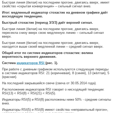
Быстрая линия (белая) на последнем прогоне, двигаясь вверх, имеет
свойство «скрытая конвергенция» – сильный сигнал вниз.
Итог: медленный индикатор стохастик на дневном графике даёт
восходящую тенденцию.
Быстрый стохастик (период 3/3/3) даёт верхний сигнал.
Быстрая линия (белая) на последнем прогоне, двигаясь вверх,
пересекла снизу вверх свою медленную линию – сильный сигнал
вверх.
Быстрая линия (белая) на последнем прогоне, двигаясь вверх,
находится выше своей медленной линии – средний сигнал вверх.
Общий итог по системе индикаторов стохастик: велика
вероятность верхнего движения.
Система
индикаторов RSI
(рис. 1).
При работе с дневным графиком используются следующие периоды
в системе индикаторов RSI: 21 (коричневая), 8 (синяя), 13 (жёлтая), 5
(красная).
На последней закрывшейся свече (свеча от 30.05.2014 года).
Расположение индикаторов RSI говорит о нисходящей тенденции:
RSI(13) < RSI(8) < RSI(21) < RSI(5).
Индикаторы RSI(5) и RSI(8) расположены ниже 50% - средние сигналы
вниз.
Индикаторы RSI(5) и RSI(8) имеют свойства «неправильный прогон»,