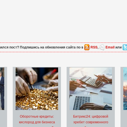
ился пост? Подпишись на обновления сайта по s
RSS
,
Email
или
Оборотные кредиты:
Битрикс24: цифровой
кислород для бизнеса
хребет современного