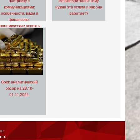
застройку с
Великобритании: кому
коммуникациями:
нужна эта услуга и как она
особенности, виды и
работает?
финансово-
экономические аспекты
Gold: аналитический
обзор на 28.10-
01.11.2024.
кс
но: