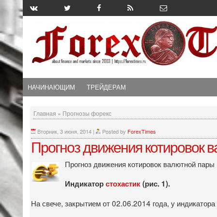
НАЧИНАЮЩИМ
ТРЕЙДЕРАМ
Главная
»
Прогнозы форекс
Вторник, 3 июня, 2014
|
Posted by
ForexTimes
Прогноз движения котировок в
Прогноз движения котировок валютной пары
Индикатор
стохастик
(рис. 1).
На свече, закрытием от 02.06.2014 года, у индикатора 