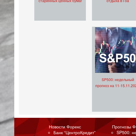
старинных ценных бумаг
отдыха в Гоа
SP500: недельный
прогноз на 11-15.11.20
Новости Форекс
Прогнозы Ф
Банк “ЦентроКредит”
SP500: н