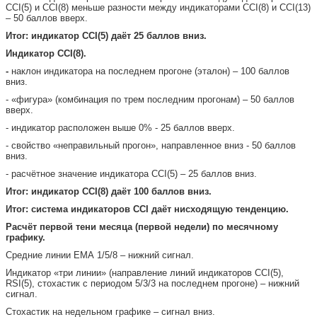
CCI(5) и CCI(8) меньше разности между индикаторами CCI(8) и CCI(13)
– 50 баллов вверх.
Итог: индикатор CCI(5)
даёт 25 баллов вниз.
Индикатор CCI(8).
-
наклон индикатора на последнем прогоне (эталон) – 100 баллов
вниз.
- «фигура» (комбинация по трем последним прогонам) – 50 баллов
вверх.
- индикатор расположен выше 0% - 25 баллов вверх.
- свойство «неправильный прогон», направленное вниз - 50 баллов
вниз.
- расчётное значение индикатора CCI(5) – 25 баллов вниз.
Итог: индикатор CCI(8)
даёт 100 баллов вниз.
Итог: система индикаторов CCI даёт нисходящую тенденцию.
Расчёт первой тени месяца (первой недели) по месячному
графику.
Средние линии ЕМА 1/5/8 – нижний сигнал.
Индикатор «три линии» (направление линий индикаторов CCI(5),
RSI(5), стохастик с периодом 5/3/3 на последнем прогоне) – нижний
сигнал.
Стохастик на недельном графике – сигнал вниз.