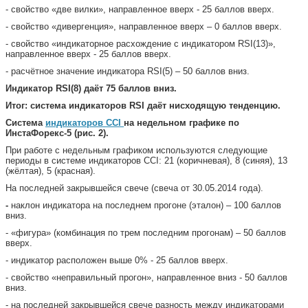
- свойство «две вилки», направленное вверх - 25 баллов вверх.
- свойство «дивергенция», направленное вверх – 0 баллов вверх.
- свойство «индикаторное расхождение с индикатором RSI(13)»,
направленное вверх - 25 баллов вверх.
- расчётное значение индикатора RSI(5) – 50 баллов вниз.
Индикатор RSI(8) даёт 75 баллов вниз.
Итог: система индикаторов RSI даёт нисходящую тенденцию.
Система
индикаторов CCI
на недельном графике по
ИнстаФорекс-5 (рис. 2).
При работе с недельным графиком используются следующие
периоды в системе индикаторов CCI: 21 (коричневая), 8 (синяя), 13
(жёлтая), 5 (красная).
На последней закрывшейся свече (свеча от 30.05.2014 года).
-
наклон индикатора на последнем прогоне (эталон) – 100 баллов
вниз.
- «фигура» (комбинация по трем последним прогонам) – 50 баллов
вверх.
- индикатор расположен выше 0% - 25 баллов вверх.
- свойство «неправильный прогон», направленное вниз - 50 баллов
вниз.
- на последней закрывшейся свече разность между индикаторами