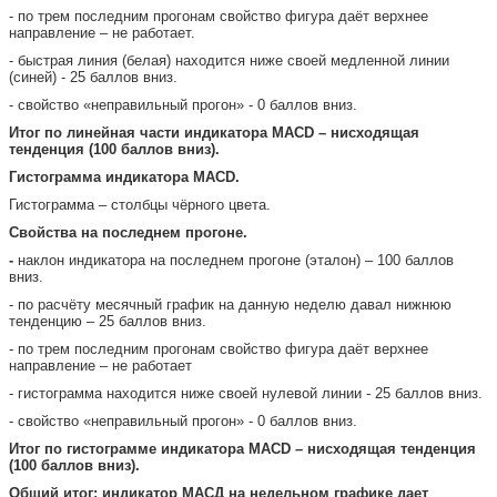
- по трем последним прогонам свойство фигура даёт верхнее
направление – не работает.
- быстрая линия (белая) находится ниже своей медленной линии
(синей) - 25 баллов вниз.
- свойство «неправильный прогон» - 0 баллов вниз.
Итог по линейная части индикатора МАС
D – нисходящая
тенденция (100 баллов вниз).
Гистограмма индикатора МАС
D.
Гистограмма – столбцы чёрного цвета.
Свойства на последнем прогоне.
-
наклон индикатора на последнем прогоне (эталон) – 100 баллов
вниз.
- по расчёту месячный график на данную неделю давал нижнюю
тенденцию – 25 баллов вниз.
- по трем последним прогонам свойство фигура даёт верхнее
направление – не работает
- гистограмма находится ниже своей нулевой линии - 25 баллов вниз.
- свойство «неправильный прогон» - 0 баллов вниз.
Итог по гистограмме индикатора МАС
D – нисходящая тенденция
(100 баллов вниз).
Общий
итог: индикатор МАСД на недельном графике дает