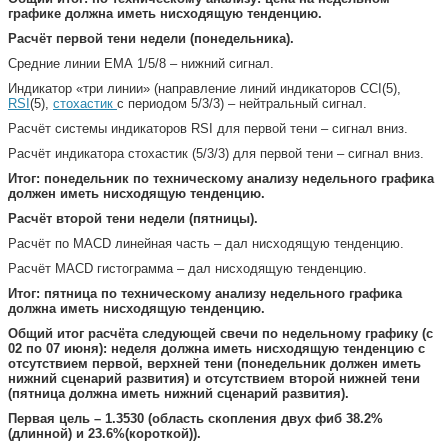
графике должна иметь нисходящую тенденцию.
Расчёт первой тени недели (понедельника).
Средние линии ЕМА 1/5/8 – нижний сигнал.
Индикатор «три линии» (направление линий индикаторов CCI(5),
RSI
(5),
стохастик
с периодом 5/3/3) – нейтральный сигнал.
Расчёт системы индикаторов RSI для первой тени – сигнал вниз.
Расчёт индикатора стохастик (5/3/3) для первой тени – сигнал вниз.
Итог: понедельник по техническому анализу недельного графика
должен иметь нисходящую тенденцию.
Расчёт второй тени недели (пятницы).
Расчёт по МАСD линейная часть – дал нисходящую тенденцию.
Расчёт МАСD гистограмма – дал нисходящую тенденцию.
Итог: пятница по техническому анализу недельного графика
должна иметь нисходящую тенденцию.
Общий итог расчёта следующей свечи по недельному графику (с
02 по 07 июня): неделя должна иметь нисходящую тенденцию с
отсутствием первой, верхней тени (понедельник должен иметь
нижний сценарий развития) и отсутствием второй нижней тени
(пятница должна иметь нижний сценарий развития).
Первая цель – 1.3530 (область скопления двух фиб 38.2%
(длинной) и 23.6%(короткой)).