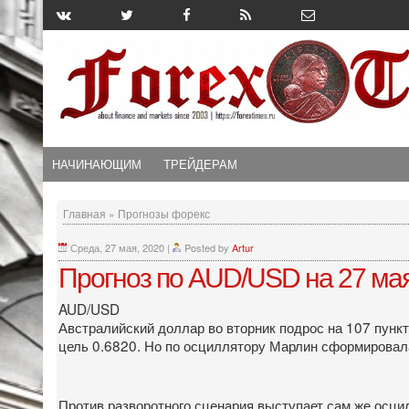
НАЧИНАЮЩИМ
ТРЕЙДЕРАМ
Главная
»
Прогнозы форекс
Среда, 27 мая, 2020
|
Posted by
Artur
Прогноз по AUD/USD на 27 мая
AUD/USD
Австралийский доллар во вторник подрос на 107 пунк
цель 0.6820. Но по осциллятору Марлин сформировала
Против разворотного сценария выступает сам же осци