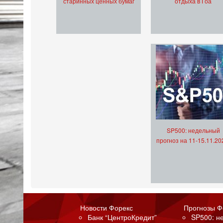
старинных ценных бумаг
отдыха в Гоа
SP500: недельный
прогноз на 11-15.11.20
Новости Форекс
Прогнозы Ф
Банк “ЦентроКредит”
SP500: н