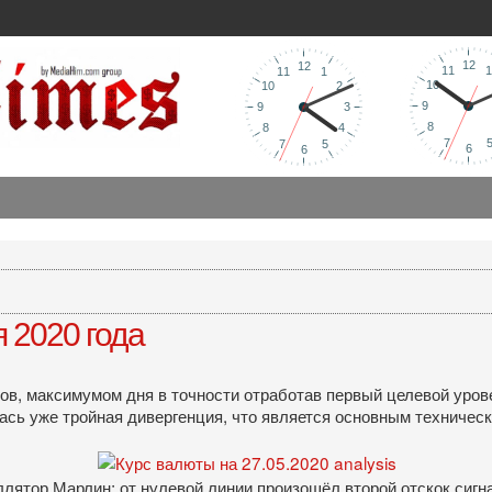
 2020 года
тов, максимумом дня в точности отработав первый целевой уро
сь уже тройная дивергенция, что является основным техническ
ллятор Марлин; от нулевой линии произошёл второй отскок сиг