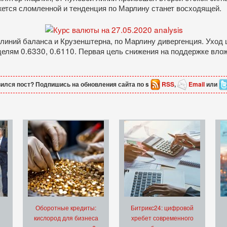
ется сломленной и тенденция по Марлину станет восходящей.
иний баланса и Крузенштерна, по Марлину дивергенция. Уход 
 целям 0.6330, 0.6110. Первая цель снижения на поддержке вло
ился пост? Подпишись на обновления сайта по s
RSS
,
Email
или
Оборотные кредиты:
Битрикс24: цифровой
кислород для бизнеса
хребет современного