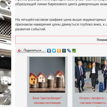
образующей линии бирюзового цвета дивергенция окаж
На четырёхчасовом графике цена выше индикаторных л
признаком намерения цены двинуться глубоко вниз, к
развития событий.
Понрав
Поделиться…
Банк “ЦентроКредит”
Отпуск с профита –
обновил коллекцию
считаем стоимость