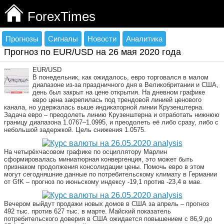
ForexTimes
Прогнозы
Сигналы
Новости
Аналитика
Прогноз по EUR/USD на 26 мая 2020 года
EUR/USD
В понедельник, как ожидалось, евро торговался в малом
диапазоне из-за праздничного дня в Великобритании и США,
день был закрыт на цене открытия. На дневном графике
евро цена закрепилась под трендовой линией ценового
канала, но удержалась выше индикаторной линии Крузенштерна.
Задача евро – преодолеть линию Крузенштерна и отработать нижнюю
границу диапазона 1.0767–1.0995, и преодолеть её либо сразу, либо с
небольшой задержкой. Цель снижения 1.0575.
На четырёхчасовом графике по осциллятору Марлин
сформировалась миниатюрная конвергенция, это может быть
признаком продолжения консолидации цены. Помочь евро в этом
могут сегодняшние данные по потребительскому климату в Германии
от GfK – прогноз по июньскому индексу -19,1 против -23,4 в мае.
Вечером выйдут продажи новых домов в США за апрель – прогноз
492 тыс. против 627 тыс. в марте. Майский показатель
потребительского доверия в США ожидается повышением с 86,9 до