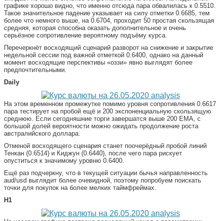
графике хорошо видно, что именно отсюда пара обвалилась к 0.5510.
Такое значительное падение указывает на силу отметки 0.6685, тем
более что немного выше, на 0.6704, проходит 50 простая скользящая
средняя, которая способна оказать дополнительное и очень
серьёзное сопротивление вероятному подъёму курса.
Перечеркнёт восходящий сценарий разворот на снижение и закрытие
недельной сессии под важной отметкой 0.6400, однако на данный
момент восходящие перспективы «оззи» явно выглядят более
предпочтительными.
Daily
На этом временном промежутке помимо уровня сопротивления 0.6617
пара тестирует на пробой ещё и 200 экспоненциальную скользящую
среднюю. Если сегодняшние торги завершатся выше 200 ЕМА, с
большой долей вероятности можно ожидать продолжение роста
австралийского доллара.
Отменой восходящего сценария станет поочерёдный пробой линий
Тенкан (0.6514) и Киджун (0.6440), после чего пара рискует
опуститься к значимому уровню 0.6400.
Ещё раз подчеркну, что в текущей ситуации бычья направленность
aud/usd выглядит более очевидной, поэтому попробуем поискать
точки для покупок на более мелких таймфреймах.
Н1