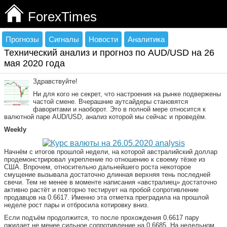
ForexTimes
Прогнозы
Сигналы
Новости
Аналитика
Технический анализ и прогноз по AUD/USD на 26
мая 2020 года
Здравствуйте!
Ни для кого не секрет, что настроения на рынке подвержены
частой смене. Вчерашние аутсайдеры становятся
фаворитами и наоборот. Это в полной мере относится к
валютной паре AUD/USD, анализ которой мы сейчас и проведём.
Weekly
Начнём с итогов прошлой недели, на которой австралийский доллар
продемонстрировал укрепление по отношению к своему тёзке из
США. Впрочем, относительно дальнейшего роста некоторое
смущение вызывала достаточно длинная верхняя тень последней
свечи. Тем не менее в моменте написания «австралиец» достаточно
активно растёт и повторно тестирует на пробой сопротивление
продавцов на 0.6617. Именно эта отметка преградила на прошлой
неделе рост пары и отбросила котировку вниз.
Если подъём продолжится, то после прохождения 0.6617 пару
ожидает не менее сильное сопротивление на 0.6685. На недельном