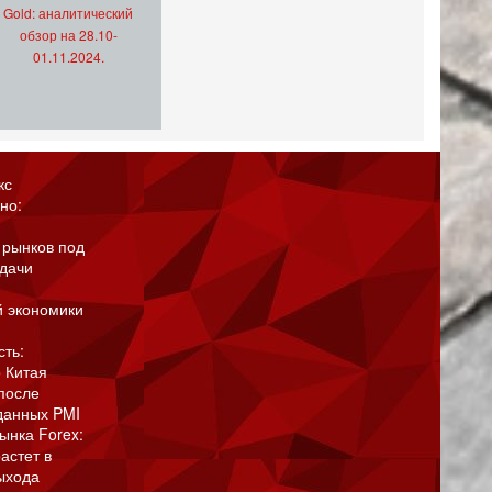
Gold: аналитический
обзор на 28.10-
01.11.2024.
кс
но:
 рынков под
адачи
й экономики
сть:
 Китая
после
данных PMI
ынка Forex:
астет в
ыхода