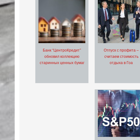
Банк “ЦентроКредит”
Отпуск с профита –
обновил коллекцию
считаем стоимость
старинных ценных бумаг
отдыха в Гоа