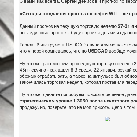
C вами, как всегда,
и прогноз по вер
Сергей Денисов
«Сегодня ожидается прогноз по нефти
WTI
– не про
Данный прогноз на текущую торговую неделю
27-31 ян
последующие прогнозы будут производными из данного 
Торговый инструмент USDCAD лично для меня - это оче
что я порой сомневаюсь, что по
вообще можно
USD
CAD
Ну что же, рассмотрим прошедшую торговую неделю
2
45п - скучно - как вдруг!!! В среду, 22 января, резк
обожаю отрабатывать, а также на импульсе был обновл
закончилась торговая неделя, которая поставила пере
Ну что же, давайте попробуем поискать решение данн
стратегическом уровне 1.3060 после некоторого рос
продажу, но, поверьте, это не моя прихоть. Дело в том