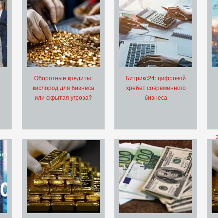
Оборотные кредиты:
Битрикс24: цифровой
кислород для бизнеса
хребет современного
или скрытая угроза?
бизнеса