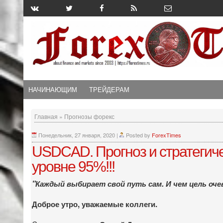
НАЧИНАЮЩИМ
ТРЕЙДЕРАМ
Главная
»
Прогнозы форекс
Понедельник, 27 января, 2020
|
Posted by
ForexTimes
USDCAD. Прогноз и стратегичес
уровне 95%!!!
"Каждый выбирает свой путь сам. И чем цель оче
Доброе утро, уважаемые коллеги.