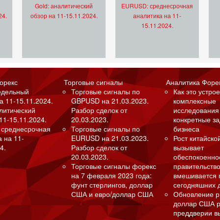
Gold: аналитический
EURUSD: среднесрочная
24.
обзор на 11-15.11.2024.
аналитика на 11-
15.11.2024.
орекс
Торговые сигналы
Аналитика Форе
едельный
Торговые сигналы по
Как это устрое
а 11-15.11.2024.
GBPUSD на 21.03.2023.
комплексные
алитический
Разбор сделок от
исследования
11-15.11.2024.
20.03.2023.
конкретные з
 среднесрочная
Торговые сигналы по
бизнеса
а на 11-
EURUSD на 21.03.2023.
Рост китайско
4.
Разбор сделок от
вызывает
20.03.2023.
обеспокоенно
Торговые сигналы форекс
правительство
на 7 февраля 2023 года:
вмешивается 
фунт стерлингов, доллар
сегодняшних 
США и евро/доллар США
Обновление р
доллар США р
преддверии в