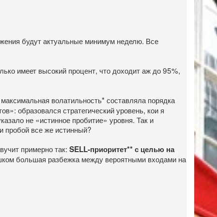
тижения будут актуальные минимум неделю. Все
лько имеет высокий процент, что доходит аж до 95%,
 максимальная волатильность* составляла порядка
тов»: образовался стратегический уровень, кои я
казало не «истинное пробитие» уровня. Так и
ли пробой все же истинный?
звучит примерно так:
SELL-
приоритет** с целью на
ишком большая разбежка между вероятными входами на