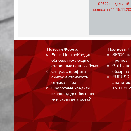
SP500: недельный
прогноз на 11-15.11.20
Новости Форекс
Прогнозы Ф
Банк “ЦентроКредит”
SP500: н
обновил коллекцию
прогноз н
старинных ценных бумаг
Gold: ан
Отпуск с профита –
обзор на 
считаем стоимость
EURUSD:
отдыха в Гоа
аналитик
Оборотные кредиты:
15.11.202
кислород для бизнеса
или скрытая угроза?