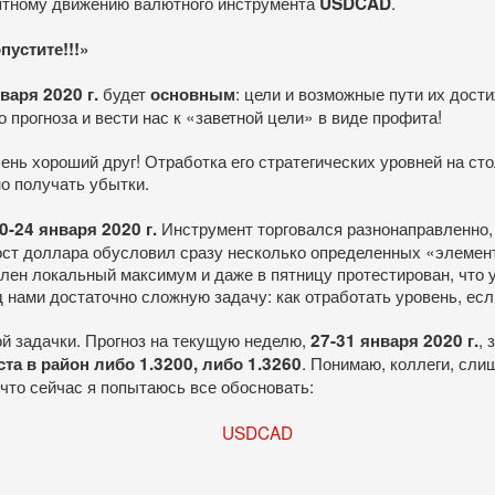
оятному движению валютного инструмента
.
USD
CAD
пустите!!!»
будет
: цели и возможные пути их дос
варя 2020 г.
основным
прогноза и вести нас к «заветной цели» в виде профита!
нь хороший друг! Отработка его стратегических уровней на сто
 получать убытки.
Инструмент торговался разнонаправленно,
0-24 января 2020 г.
ий рост доллара обусловил сразу несколько определенных «элемен
ен локальный максимум и даже в пятницу протестирован, что у
д нами достаточно сложную задачу: как отработать уровень, ес
ой задачки. Прогноз на текущую неделю,
, 
27-31 января 2020 г.
. Понимаю, коллеги, сл
та в район либо 1.3200, либо 1.3260
, что сейчас я попытаюсь все обосновать: