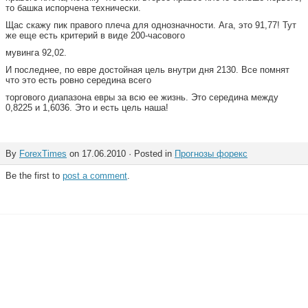
то башка испорчена технически.
Щас скажу пик правого плеча для однозначности. Ага, это 91,77! Тут
же еще есть критерий в виде 200-часового
мувинга 92,02.
И последнее, по евре достойная цель внутри дня 2130. Все помнят
что это есть ровно середина всего
торгового диапазона евры за всю ее жизнь. Это середина между
0,8225 и 1,6036. Это и есть цель наша!
By
ForexTimes
on 17.06.2010 · Posted in
Прогнозы форекс
Be the first to
post a comment
.