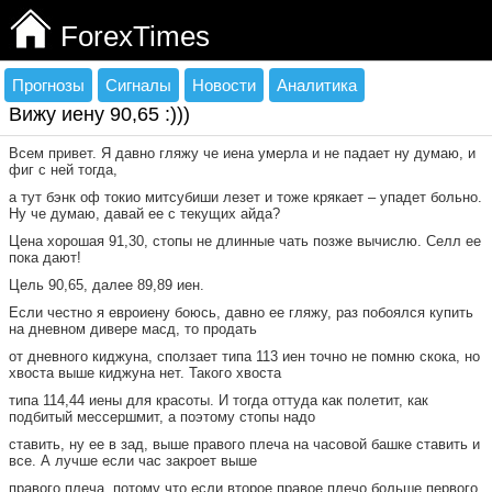
ForexTimes
Прогнозы
Сигналы
Новости
Аналитика
Вижу иену 90,65 :)))
Всем привет. Я давно гляжу че иена умерла и не падает ну думаю, и
фиг с ней тогда,
а тут бэнк оф токио митсубиши лезет и тоже крякает – упадет больно.
Ну че думаю, давай ее с текущих айда?
Цена хорошая 91,30, стопы не длинные чать позже вычислю. Селл ее
пока дают!
Цель 90,65, далее 89,89 иен.
Если честно я евроиену боюсь, давно ее гляжу, раз побоялся купить
на дневном дивере масд, то продать
от дневного киджуна, сползает типа 113 иен точно не помню скока, но
хвоста выше киджуна нет. Такого хвоста
типа 114,44 иены для красоты. И тогда оттуда как полетит, как
подбитый мессершмит, а поэтому стопы надо
ставить, ну ее в зад, выше правого плеча на часовой башке ставить и
все. А лучше если час закроет выше
правого плеча, потому что если второе правое плечо больше первого,