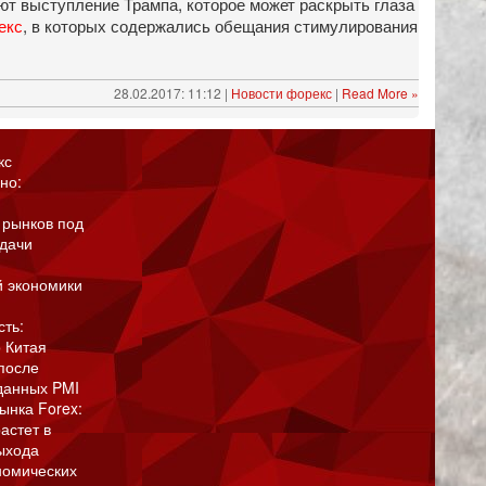
ют выступление Трампа, которое может раскрыть глаза
екс
, в которых содержались обещания стимулирования
28.02.2017: 11:12 |
Новости форекс
|
Read More »
кс
но:
 рынков под
адачи
й экономики
сть:
 Китая
после
данных PMI
ынка Forex:
астет в
ыхода
номических