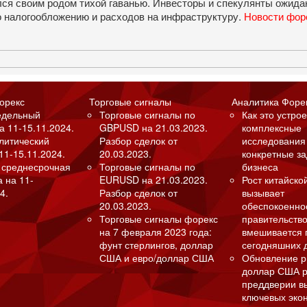
ся своим родом тихой гаванью. Инвесторы и спекулянты ожида
о налогообложению и расходов на инфраструктуру.
Новости фор
орекс
Торговые сигналы
Аналитика Форе
едельный
Торговые сигналы по
Как это устрое
а 11-15.11.2024.
GBPUSD на 21.03.2023.
комплексные
алитический
Разбор сделок от
исследования
11-15.11.2024.
20.03.2023.
конкретные з
 среднесрочная
Торговые сигналы по
бизнеса
а на 11-
EURUSD на 21.03.2023.
Рост китайско
4.
Разбор сделок от
вызывает
20.03.2023.
обеспокоенно
Торговые сигналы форекс
правительство
на 7 февраля 2023 года:
вмешивается 
фунт стерлингов, доллар
сегодняшних 
США и евро/доллар США
Обновление р
доллар США р
преддверии в
ключевых эко