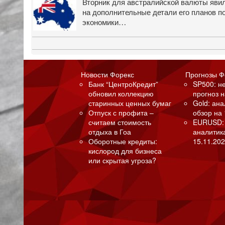
Вторник для австралийской валюты явил
на дополнительные детали его планов п
экономики…
Новости Форекс
Прогнозы Ф
Банк “ЦентроКредит”
SP500: н
обновил коллекцию
прогноз н
старинных ценных бумаг
Gold: ан
Отпуск с профита –
обзор на 
считаем стоимость
EURUSD:
отдыха в Гоа
аналитик
Оборотные кредиты:
15.11.202
кислород для бизнеса
или скрытая угроза?