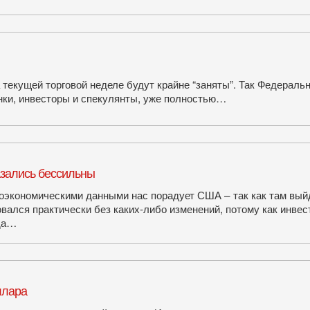
текущей торговой неделе будут крайне “заняты”. Так Федераль
ынки, инвесторы и спекулянты, уже полностью…
азались бессильны
экономическими данными нас порадует США – так как там выйду
овался практически без каких-либо изменений, потому как инв
уда…
ллара