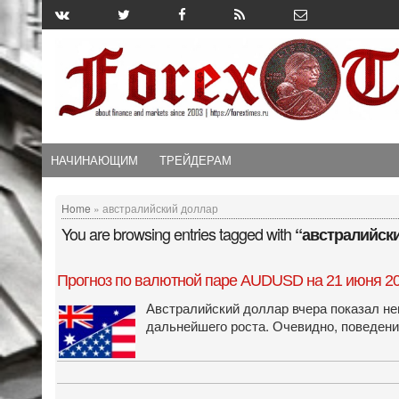
НАЧИНАЮЩИМ
ТРЕЙДЕРАМ
Home
» австралийский доллар
You are browsing entries tagged with
“австралийск
Прогноз по валютной паре AUDUSD на 21 июня 20
Австралийский доллар вчера показал неп
дальнейшего роста. Очевидно, поведен