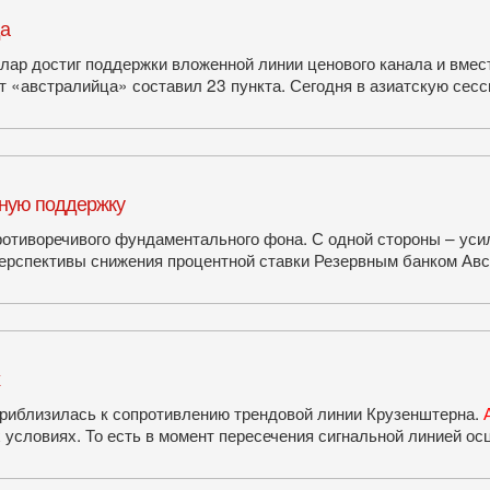
да
лар достиг поддержки вложенной линии ценового канала и вмес
ст «австралийца» составил 23 пункта. Сегодня в азиатскую се
нную поддержку
ротиворечивого фундаментального фона. С одной стороны – ус
 перспективы снижения процентной ставки Резервным банком А
риблизилась к сопротивлению трендовой линии Крузенштерна.
х условиях. То есть в момент пересечения сигнальной линией 