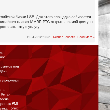
глийской биржи LSE. Для этого площадка собирается
 ближайших планах ММВБ-РТС открыть прямой доступ к
доставить такую услугу
11.04.2012: 10:51 |
Бизнес новости
|
Read More »
кс
но:
 рынков под
адачи
й экономики
сть:
 Китая
после
данных PMI
ынка Forex: