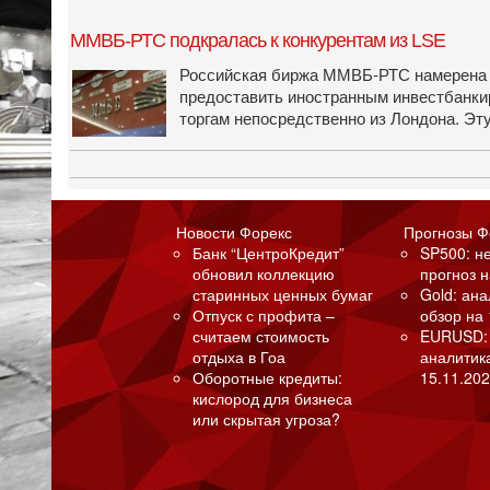
ММВБ-РТС подкралась к конкурентам из LSE
Российская биржа ММВБ-РТС намерена ук
предоставить иностранным инвестбанкир
торгам непосред­ственно из Лондона. Э
Новости Форекс
Прогнозы Ф
Банк “ЦентроКредит”
SP500: н
обновил коллекцию
прогноз н
старинных ценных бумаг
Gold: ан
Отпуск с профита –
обзор на 
считаем стоимость
EURUSD:
отдыха в Гоа
аналитик
Оборотные кредиты:
15.11.202
кислород для бизнеса
или скрытая угроза?