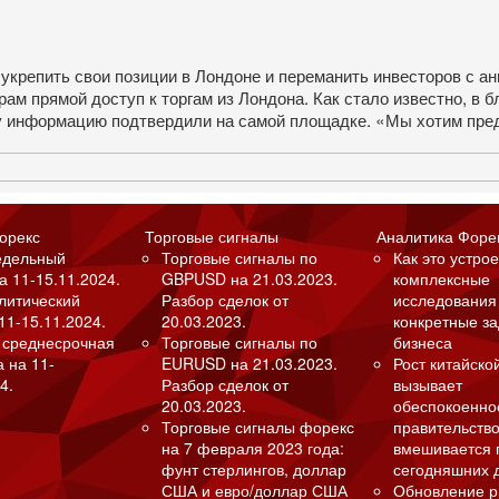
репить свои позиции в Лондоне и переманить инвесторов с ан
ам прямой доступ к торгам из Лондона. Как стало известно, в
ту информацию подтвердили на самой площадке. «Мы хотим пре
орекс
Торговые сигналы
Аналитика Форе
едельный
Торговые сигналы по
Как это устрое
а 11-15.11.2024.
GBPUSD на 21.03.2023.
комплексные
алитический
Разбор сделок от
исследования
11-15.11.2024.
20.03.2023.
конкретные з
 среднесрочная
Торговые сигналы по
бизнеса
а на 11-
EURUSD на 21.03.2023.
Рост китайско
4.
Разбор сделок от
вызывает
20.03.2023.
обеспокоенно
Торговые сигналы форекс
правительство
на 7 февраля 2023 года:
вмешивается 
фунт стерлингов, доллар
сегодняшних 
США и евро/доллар США
Обновление р