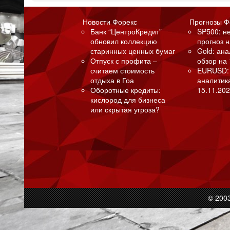
Новости Форекс
Прогнозы Ф
Банк “ЦентроКредит”
SP500: н
обновил коллекцию
прогноз н
старинных ценных бумаг
Gold: ан
Отпуск с профита –
обзор на 
считаем стоимость
EURUSD:
отдыха в Гоа
аналитик
Оборотные кредиты:
15.11.202
кислород для бизнеса
или скрытая угроза?
© 200