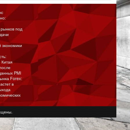
кс
но:
 рынков под
адачи
й экономики
сть:
 Китая
после
данных PMI
ынка Forex:
астет в
ыхода
номических
ищены.