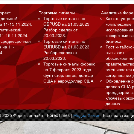
орекс
Торговые сигналы
Аналитика Форе
едельный
Торговые сигналы по
Как это устрое
а 11-15.11.2024.
GBPUSD на 21.03.2023.
комплексные
алитический
Разбор сделок от
исследования
11-15.11.2024.
20.03.2023.
конкретные з
 среднесрочная
Торговые сигналы по
бизнеса
а на 11-
EURUSD на 21.03.2023.
Рост китайско
4.
Разбор сделок от
вызывает
20.03.2023.
обеспокоенно
Торговые сигналы форекс
правительство
на 7 февраля 2023 года:
вмешивается 
фунт стерлингов, доллар
сегодняшних 
США и евро/доллар США
Обновление р
доллар США р
преддверии в
ключевых эко
данных
3-2025 Форекс онлайн - ForexTimes |
Медиа Химия
. Все права защ