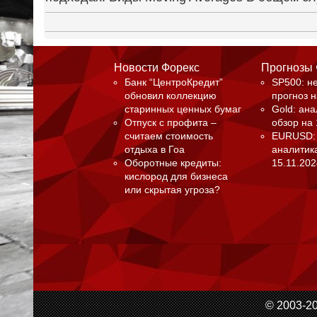
Новости Форекс
Прогнозы
Банк “ЦентроКредит”
SP500: н
обновил коллекцию
прогноз н
старинных ценных бумаг
Gold: ан
Отпуск с профита –
обзор на 
считаем стоимость
EURUSD:
отдыха в Гоа
аналитика
Оборотные кредиты:
15.11.202
кислород для бизнеса
или скрытая угроза?
© 2003-20