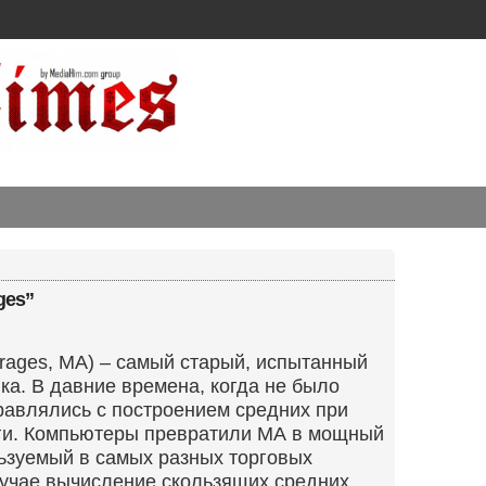
ges”
rages, MA) – самый старый, испытанный
ка. В давние времена, когда не было
равлялись с построением средних при
ги. Компьютеры превратили МА в мощный
ьзуемый в самых разных торговых
лучае вычисление скользящих средних