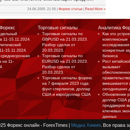
24.06.2005: 21:50 |
Форекс статьи
|
Read More »
 Форекс
Торговые сигналы
Аналитика Фо
едельный
Торговые сигналы по
Как это устрое
а 11-15.11.2024.
GBPUSD на 21.03.2023.
комплексные
алитический
Разбор сделок от
исследования
11-15.11.2024.
20.03.2023.
конкретные з
 среднесрочная
Торговые сигналы по
бизнеса
 на 11-
EURUSD на 21.03.2023.
Рост китайско
4.
Разбор сделок от
вызывает
20.03.2023.
обеспокоенно
Торговые сигналы форекс
правительство
на 7 февраля 2023 года:
вмешивается 
фунт стерлингов, доллар
сегодняшних 
США и евро/доллар США
Обновление р
доллар США р
преддверии в
ключевых эко
данных
25 Форекс онлайн - ForexTimes |
Медиа Химия
. Все права 