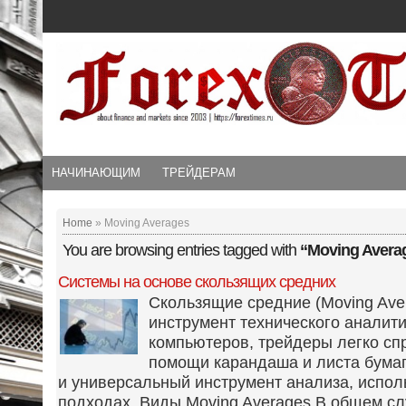
НАЧИНАЮЩИМ
ТРЕЙДЕРАМ
Home
» Moving Averages
You are browsing entries tagged with
“Moving Avera
Системы на основе скользящих средних
Скользящие средние (Moving Ave
инструмент технического аналити
компьютеров, трейдеры легко сп
помощи карандаша и листа бума
и универсальный инструмент анализа, испол
подходах. Виды Moving Averages В общем с