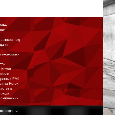
рекс
но:
 рынков под
адачи
й экономики
сть:
 Китая
после
данных PMI
ынка Forex:
астет в
ыхода
номических
защищены.