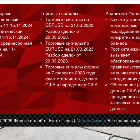
орекс
Торговые сигналы
Аналитика Форе
едельный
Торговые сигналы по
Как это устрое
а 11-15.11.2024.
GBPUSD на 21.03.2023.
комплексные
алитический
Разбор сделок от
исследования
11-15.11.2024.
20.03.2023.
конкретные з
 среднесрочная
Торговые сигналы по
бизнеса
а на 11-
EURUSD на 21.03.2023.
Рост китайско
4.
Разбор сделок от
вызывает
20.03.2023.
обеспокоенно
Торговые сигналы форекс
правительство
на 7 февраля 2023 года:
вмешивается 
фунт стерлингов, доллар
сегодняшних 
США и евро/доллар США
Обновление р
доллар США р
преддверии в
ключевых эко
данных
3-2025 Форекс онлайн - ForexTimes |
Медиа Химия
. Все права защ