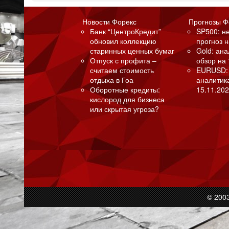
Новости Форекс
Прогнозы Ф
Банк “ЦентроКредит”
SP500: н
обновил коллекцию
прогноз н
старинных ценных бумаг
Gold: ан
Отпуск с профита –
обзор на 
считаем стоимость
EURUSD:
отдыха в Гоа
аналитик
Оборотные кредиты:
15.11.202
кислород для бизнеса
или скрытая угроза?
© 200