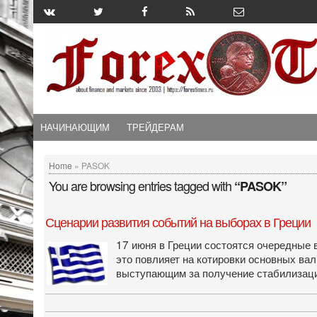
НАЧИНАЮЩИМ
ТРЕЙДЕРАМ
Home
» PASOK
You are browsing entries tagged with
“PASOK”
Сценарии развития событий на выборах в Греции
17 июня в Греции состоятся очередные 
это повлияет на котировки основных вал
выступающим за получение стабилизацио