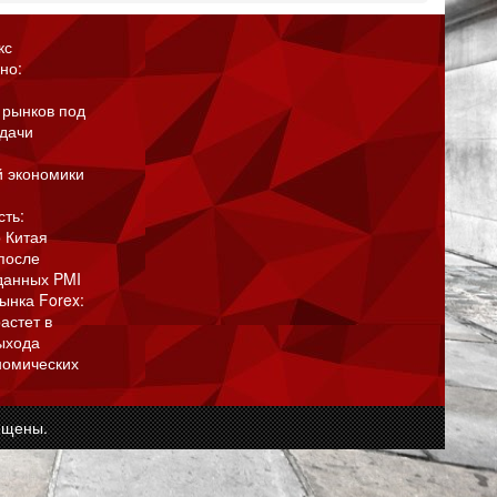
кс
но:
 рынков под
адачи
й экономики
сть:
 Китая
после
данных PMI
ынка Forex:
астет в
ыхода
номических
ищены.