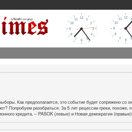
выборы. Как предполагается, это событие будет сопряжено со з
ют? Попробуем разобраться. За 5 лет рецессии греки, похоже, 
нного кредита, – PASOK (левые) и Новая демократия (правые).