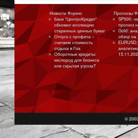
Новости Форекс
Прогнозы Ф
Банк “ЦентроКредит”
SP500: н
обновил коллекцию
прогноз н
старинных ценных бумаг
Gold: ан
Отпуск с профита –
обзор на 
считаем стоимость
EURUSD:
отдыха в Гоа
аналитик
Оборотные кредиты:
15.11.202
кислород для бизнеса
или скрытая угроза?
© 200