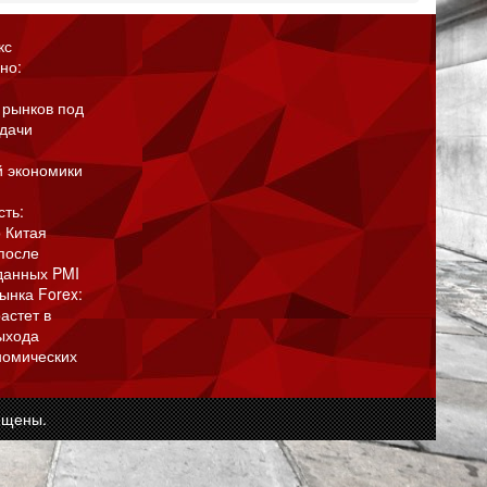
кс
но:
 рынков под
адачи
й экономики
сть:
 Китая
после
данных PMI
ынка Forex:
астет в
ыхода
номических
ищены.