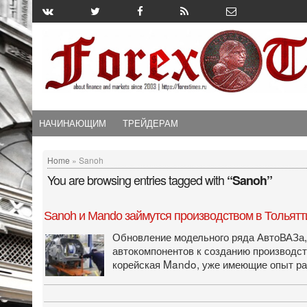
НАЧИНАЮЩИМ
ТРЕЙДЕРАМ
Home
» Sanoh
You are browsing entries tagged with
“Sanoh”
Sanoh и Mando займутся производством в Тольятт
Обновление модельного ряда АвтоВАЗа, 
автокомпонентов к созданию производст
корейская Mando, уже имеющие опыт ра