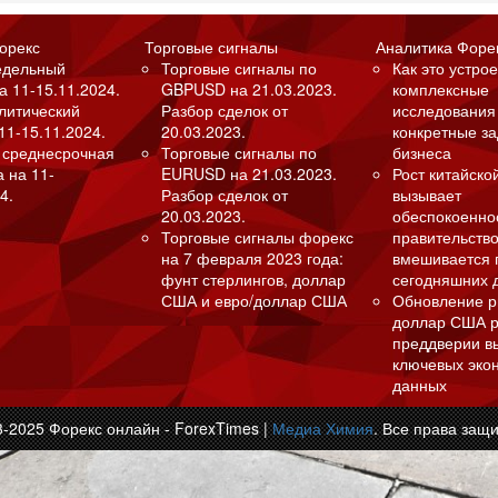
орекс
Торговые сигналы
Аналитика Форе
едельный
Торговые сигналы по
Как это устрое
а 11-15.11.2024.
GBPUSD на 21.03.2023.
комплексные
алитический
Разбор сделок от
исследования
11-15.11.2024.
20.03.2023.
конкретные з
 среднесрочная
Торговые сигналы по
бизнеса
а на 11-
EURUSD на 21.03.2023.
Рост китайско
4.
Разбор сделок от
вызывает
20.03.2023.
обеспокоенно
Торговые сигналы форекс
правительство
на 7 февраля 2023 года:
вмешивается 
фунт стерлингов, доллар
сегодняшних 
США и евро/доллар США
Обновление р
доллар США р
преддверии в
ключевых эко
данных
3-2025 Форекс онлайн - ForexTimes |
Медиа Химия
. Все права защ