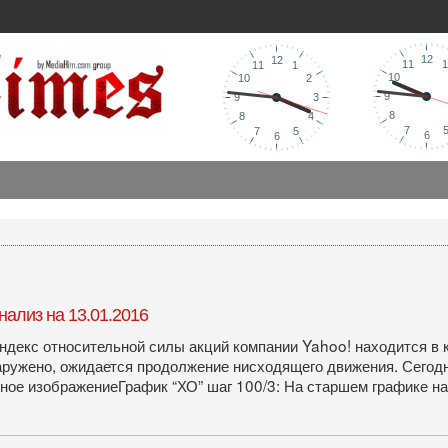
нализ на 13.01.2016
декс относительной силы акций компании Yahoo! находится в ко
аружено, ожидается продолжение нисходящего движения. Сегодн
олное изображениеГрафик “ХО” шаг 100/3: На старшем графике 