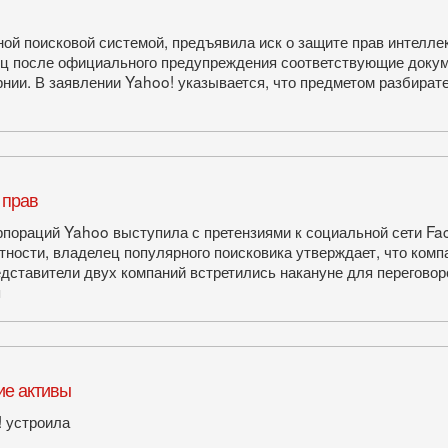
й поисковой системой, предъявила иск о защите прав интелле
сяц после официального предупреждения соответствующие доку
нии. В заявлении Yahoo! указывается, что предметом разбират
 прав
рпораций Yahoo выступила с претензиями к социальной сети F
тности, владелец популярного поисковика утверждает, что комп
дставители двух компаний встретились накануне для переговор
я
ие активы
! устроила