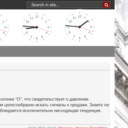
лонке “О”, что свидетельствует о давлении
я целесообразно искать сигналы к продаже. Знаете ли
наблюдается исключительно нисходящая тенденция.
13.01.2016: 12:13 |
Прогнозы форекс
|
Read More »