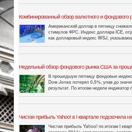
Комбинированный обзор валютного и фондового 
Американский доллар в пятницу снижалс
стимулов ФРС. Индекс доллара ICE, отр
как долларовый индекс WSJ, указывающ
Недельный обзор фондового рынка США за прош
В прошедшую пятницу фондовые индексы
Dow Jones потерял 0,5%, упав до значен
результат. По итогам недели индикатор
Чистая прибыль Yahoo! в I квартале подскочила н
Чистая прибыль Yahoo! по итогам I ква
квартале 2011г. этот показатель состав