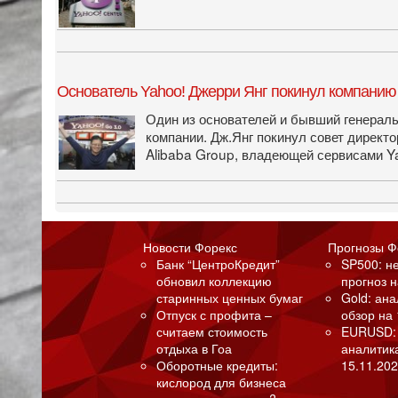
Основатель Yahoo! Джерри Янг покинул компанию
Один из основателей и бывший генерал
компании. Дж.Янг покинул совет директо
Alibaba Group, владеющей сервисами Ya
Новости Форекс
Прогнозы Ф
Банк “ЦентроКредит”
SP500: н
обновил коллекцию
прогноз н
старинных ценных бумаг
Gold: ан
Отпуск с профита –
обзор на 
считаем стоимость
EURUSD:
отдыха в Гоа
аналитик
Оборотные кредиты:
15.11.202
кислород для бизнеса