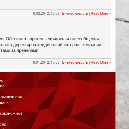
9.02.2012: 10:08 |
Бизнес новости
|
Read More »
ии. Об этом говорится в официальном сообщении
совета директоров холдинговой интернет-компании
ктами за пределами
18.01.2012: 10:59 |
Бизнес новости
|
Read More »
кс
но:
 рынков под
адачи
й экономики
сть: