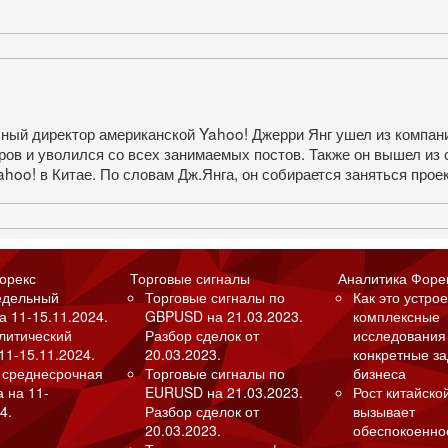
ьный директор американской Yahoo! Джерри Янг ушел из компан
ров и уволился со всех занимаемых постов. Также он вышел из 
hoo! в Китае. По словам Дж.Янга, он собирается заняться прое
орекс
Торговые сигналы
Аналитика Форе
едельный
Торговые сигналы по
Как это устрое
а 11-15.11.2024.
GBPUSD на 21.03.2023.
комплексные
алитический
Разбор сделок от
исследования
11-15.11.2024.
20.03.2023.
конкретные з
 среднесрочная
Торговые сигналы по
бизнеса
а на 11-
EURUSD на 21.03.2023.
Рост китайско
4.
Разбор сделок от
вызывает
20.03.2023.
обеспокоенно