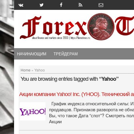
НАЧИНАЮЩИМ
ТРЕЙДЕРАМ
Home
» Yahoo
You are browsing entries tagged with
“Yahoo”
Акции компании Yahoo! Inc. (YHOO). Технический а
График индекса относительной силы: Ин
продавцов. Признаков разворота не обн
Вы, что такое Дата “спот”? Смотреть п
Акции