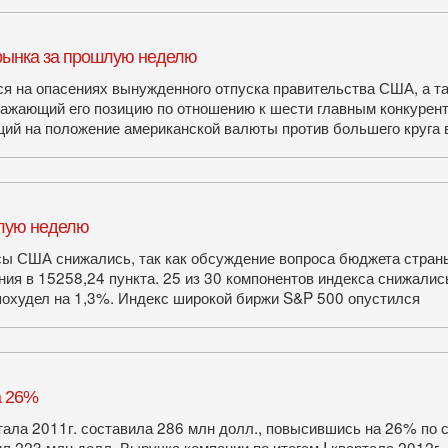
рынка за прошлую неделю
я на опасениях вынужденного отпуска правительства США, а т
ажающий его позицию по отношению к шести главным конкурентам
ий на положение американской валюты против большего круга 
лую неделю
 США снижались, так как обсуждение вопроса бюджета стран
ия в 15258,24 пункта. 25 из 30 компонентов индекса снижались
 похудел на 1,3%. Индекс широкой биржи S&P 500 опустился
а 26%
ртала 2011г. составила 286 млн долл., повысившись на 26% по 
ил 223 млн долл. Выручка компании по итогам I квартала 2012г. 