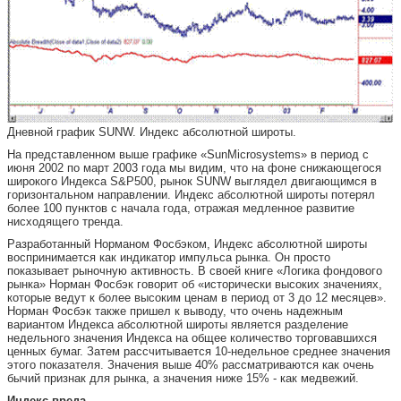
Дневной график SUNW. Индекс абсолютной широты.
На представленном выше графике «SunMicrosystems» в период с
июня 2002 по март 2003 года мы видим, что на фоне снижающегося
широкого Индекса S&P500, рынок SUNW выглядел двигающимся в
горизонтальном направлении. Индекс абсолютной широты потерял
более 100 пунктов с начала года, отражая медленное развитие
нисходящего тренда.
Разработанный Норманом Фосбэком, Индекс абсолютной широты
воспринимается как индикатор импульса рынка. Он просто
показывает рыночную активность. В своей книге «Логика фондового
рынка» Норман Фосбэк говорит об «исторически высоких значениях,
которые ведут к более высоким ценам в период от 3 до 12 месяцев».
Норман Фосбэк также пришел к выводу, что очень надежным
вариантом Индекса абсолютной широты является разделение
недельного значения Индекса на общее количество торговавшихся
ценных бумаг. Затем рассчитывается 10-недельное среднее значения
этого показателя. Значения выше 40% рассматриваются как очень
бычий признак для рынка, а значения ниже 15% - как медвежий.
Индекс вреда