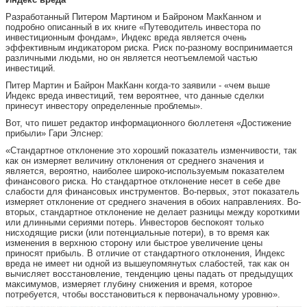
Разработанный Питером Мартином и Байроном МакКанном и
подробно описанный в их книге «Путеводитель инвестора по
инвестиционным фондам», Индекс вреда является очень
эффективным индикатором риска. Риск по-разному воспринимается
различными людьми, но он является неотъемлемой частью
инвестиций.
Питер Мартин и Байрон МакКанн когда-то заявили - «чем выше
Индекс вреда инвестиций, тем вероятнее, что данные сделки
принесут инвестору определенные проблемы».
Вот, что пишет редактор информационного бюллетеня «Достижение
прибыли» Гари Элснер:
«Стандартное отклонение это хороший показатель изменчивости, так
как он измеряет величину отклонения от среднего значения и
является, вероятно, наиболее широко-используемым показателем
финансового риска. Но стандартное отклонение несет в себе две
слабости для финансовых инструментов. Во-первых, этот показатель
измеряет отклонение от среднего значения в обоих направлениях. Во-
вторых, стандартное отклонение не делает разницы между короткими
или длинными сериями потерь. Инвесторов беспокоят только
нисходящие риски (или потенциальные потери), в то время как
изменения в верхнюю сторону или быстрое увеличение цены
приносят прибыль. В отличие от стандартного отклонения, Индекс
вреда не имеет ни одной из вышеупомянутых слабостей, так как он
вычисляет восстановление, тенденцию цены падать от предыдущих
максимумов, измеряет глубину снижения и время, которое
потребуется, чтобы восстановиться к первоначальному уровню».