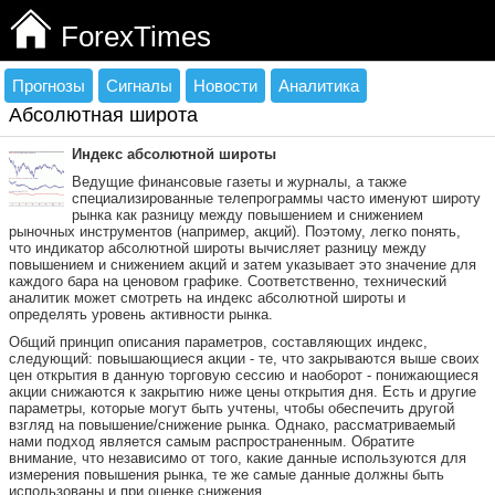
ForexTimes
Прогнозы
Сигналы
Новости
Аналитика
Абсолютная широта
Индекс абсолютной широты
Ведущие финансовые газеты и журналы, а также
специализированные телепрограммы часто именуют широту
рынка как разницу между повышением и снижением
рыночных инструментов (например, акций). Поэтому, легко понять,
что индикатор абсолютной широты вычисляет разницу между
повышением и снижением акций и затем указывает это значение для
каждого бара на ценовом графике. Соответственно, технический
аналитик может смотреть на индекс абсолютной широты и
определять уровень активности рынка.
Общий принцип описания параметров, составляющих индекс,
следующий: повышающиеся акции - те, что закрываются выше своих
цен открытия в данную торговую сессию и наоборот - понижающиеся
акции снижаются к закрытию ниже цены открытия дня. Есть и другие
параметры, которые могут быть учтены, чтобы обеспечить другой
взгляд на повышение/снижение рынка. Однако, рассматриваемый
нами подход является самым распространенным. Обратите
внимание, что независимо от того, какие данные используются для
измерения повышения рынка, те же самые данные должны быть
использованы и при оценке снижения.