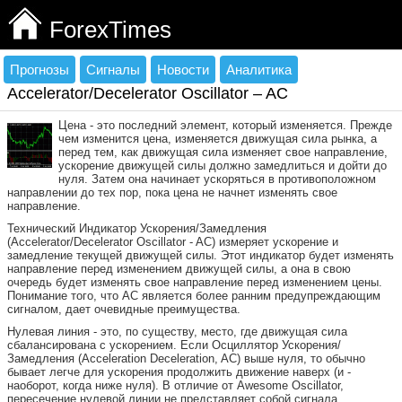
ForexTimes
Прогнозы
Сигналы
Новости
Аналитика
Accelerator/Decelerator Oscillator – AC
Цена - это последний элемент, который изменяется. Прежде
чем изменится цена, изменяется движущая сила рынка, а
перед тем, как движущая сила изменяет свое направление,
ускорение движущей силы должно замедлиться и дойти до
нуля. Затем она начинает ускоряться в противоположном
направлении до тех пор, пока цена не начнет изменять свое
направление.
Технический Индикатор Ускорения/Замедления
(Accelerator/Decelerator Oscillator - AC) измеряет ускорение и
замедление текущей движущей cилы. Этот индикатор будет изменять
направление перед изменением движущей силы, а она в свою
очередь будет изменять свое направление перед изменением цены.
Понимание того, что АС является более ранним предупреждающим
сигналом, дает очевидные преимущества.
Нулевая линия - это, по существу, место, где движущая сила
сбалансирована с ускорением. Если Осциллятор Ускорения/
Замедления (Acceleration Deceleration, AC) выше нуля, то обычно
бывает легче для ускорения продолжить движение наверх (и -
наоборот, когда ниже нуля). В отличие от Аwesome Оscillator,
пересечение нулевой линии не представляет собой сигнала.