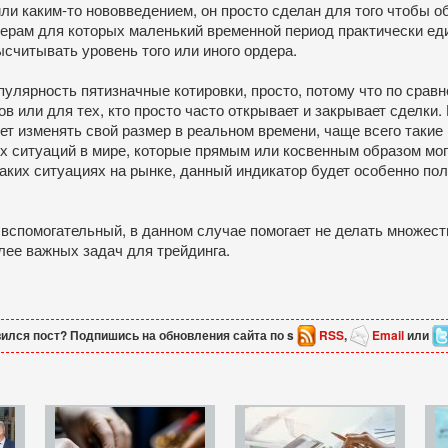
ли каким-то нововведением, он просто сделан для того чтобы 
перам для которых маленький временной период практически ед
ысчитывать уровень того или иного ордера.
пулярность пятизначные котировки, просто, потому что по сра
ов или для тех, кто просто часто открывает и закрывает сделки
ет изменять свой размер в реальном времени, чаще всего такие
 ситуаций в мире, которые прямым или косвенным образом могут
таких ситуациях на рынке, данный индикатор будет особенно по
 вспомогательный, в данном случае помогает не делать множест
лее важных задач для трейдинга.
ился пост? Подпишись на обновления сайта по s
RSS
,
Email
или