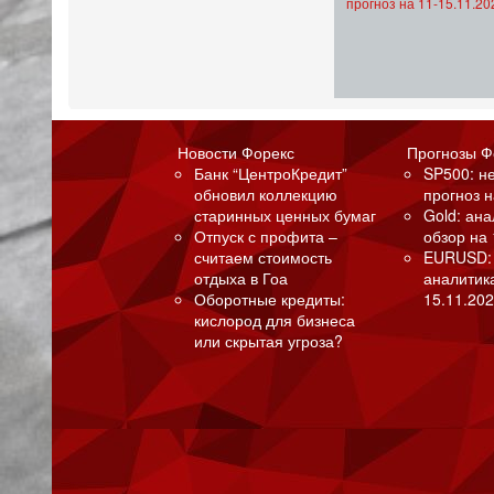
прогноз на 11-15.11.20
Новости Форекс
Прогнозы Ф
Банк “ЦентроКредит”
SP500: н
обновил коллекцию
прогноз н
старинных ценных бумаг
Gold: ан
Отпуск с профита –
обзор на 
считаем стоимость
EURUSD:
отдыха в Гоа
аналитик
Оборотные кредиты:
15.11.202
кислород для бизнеса
или скрытая угроза?