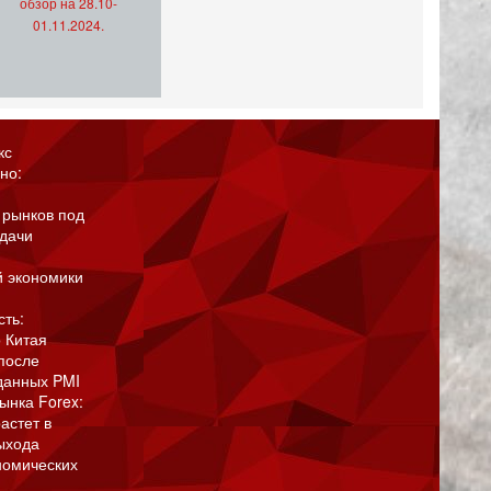
обзор на 28.10-
01.11.2024.
кс
но:
 рынков под
адачи
й экономики
сть:
 Китая
после
данных PMI
ынка Forex:
астет в
ыхода
номических