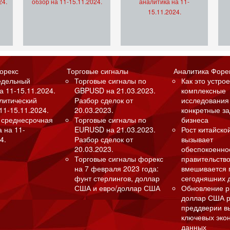
24.
обзор на 11-15.11.2024.
аналитика на 11-
15.11.2024.
орекс
Торговые сигналы
Аналитика Форе
едельный
Торговые сигналы по
Как это устрое
а 11-15.11.2024.
GBPUSD на 21.03.2023.
комплексные
алитический
Разбор сделок от
исследования
11-15.11.2024.
20.03.2023.
конкретные з
 среднесрочная
Торговые сигналы по
бизнеса
а на 11-
EURUSD на 21.03.2023.
Рост китайско
4.
Разбор сделок от
вызывает
20.03.2023.
обеспокоенно
Торговые сигналы форекс
правительство
на 7 февраля 2023 года:
вмешивается 
фунт стерлингов, доллар
сегодняшних 
США и евро/доллар США
Обновление р
доллар США р
преддверии в
ключевых эко
данных