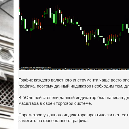
График каждого валютного инструмента чаще всего ри
графика, поэтому данный индикатор необходим тем, д
В бОльшей степени данный индикатор был написан для 
масштаба в своей торговой системе.
Параметров у данного индикатора практически нет, ест
заметить на фоне данного графика.