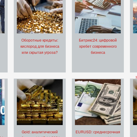
Оборотные кредиты:
Битрикс24: цифровой
кислород для бизнеса
хребет современного
или скрытая угроза?
бизнеса
Gold: аналитический
EURUSD: среднесрочная