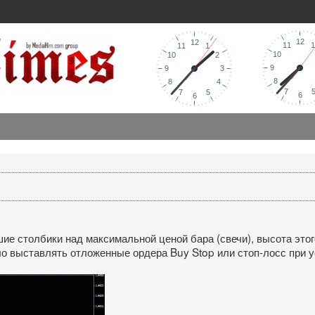
ие столбики над максимальной ценой бара (свечи), высота этог
о выставлять отложенные ордера Buy Stop или стоп-лосс при ус