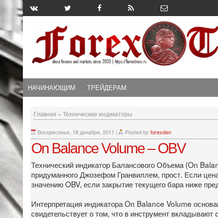
НАЧИНАЮЩИМ
ТРЕЙДЕРАМ
Главная
»
Технические индикаторы
Воскресенье, 18 декабря, 2011
|
Posted by
forexden
On Balance Volume – OBV
Технический индикатор Балансового Объема (On Balan
придуманного Джозефом Гранвиллем, прост. Если цен
значению OBV, если закрытие текущего бара ниже пр
Интерпретация индикатора On Balance Volume основа
свидетельствует о том, что в инструмент вкладывают 