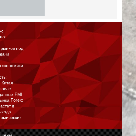
кс
но:
 рынков под
адачи
й экономики
сть:
 Китая
после
данных PMI
ынка Forex:
астет в
ыхода
номических
ищены.