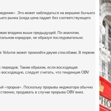
ерждения». Это может наблюдаться на вершине бычьего
ьего рынка (когда цена падает без соответствующего
овая впадина выше предыдущей. По аналогии,
тальном коридоре, не образуя последовательно
ce Volume может произойти двумя способами. В первом
х периодов. Таким образом, если восходящая
 в восходящую, следует считать, что тенденция OBV
мый «прорыв». Поскольку прорывы индикатора обычно
ственно, продавать в случае прорыва OBV вниз.