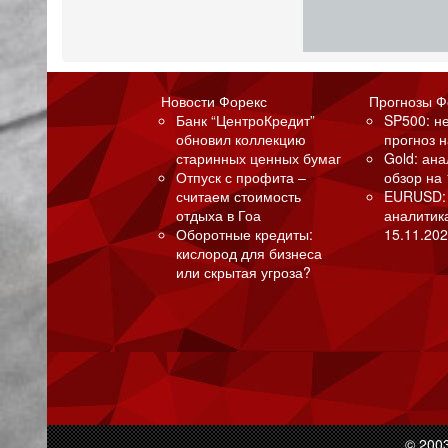
Новости Форекс
Прогнозы Ф
Банк “ЦентроКредит”
SP500: н
обновил коллекцию
прогноз н
старинных ценных бумаг
Gold: ан
Отпуск с профита –
обзор на 
считаем стоимость
EURUSD:
отдыха в Гоа
аналитик
Оборотные кредиты:
15.11.202
кислород для бизнеса
или скрытая угроза?
© 200