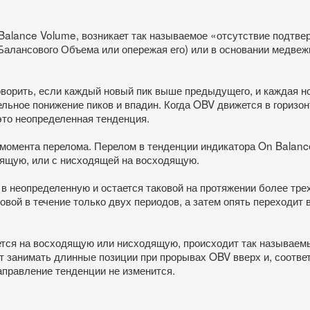
Balance Volume, возникает так называемое «отсутствие подтв
 Балансового Объема или опережая его) или в основании медвеж
ворить, если каждый новый пик выше предыдущего, и каждая н
ьное понижение пиков и впадин. Когда OBV движется в горизон
то неопределенная тенденция.
о момента перелома. Перелом в тенденции индикатора On Balan
дящую, или с нисходящей на восходящую.
в неопределенную и остается таковой на протяжении более тре
овой в течение только двух периодов, а затем опять переходит
ется на восходящую или нисходящую, происходит так называе
занимать длинные позиции при прорывах OBV вверх и, соответ
аправление тенденции не изменится.