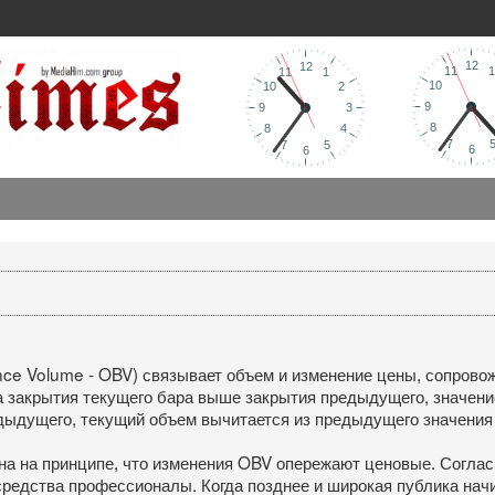
ce Volume - OBV) связывает объем и изменение цены, сопрово
а закрытия текущего бара выше закрытия предыдущего, значен
едыдущего, текущий объем вычитается из предыдущего значения
на на принципе, что изменения OBV опережают ценовые. Соглас
средства профессионалы. Когда позднее и широкая публика начи