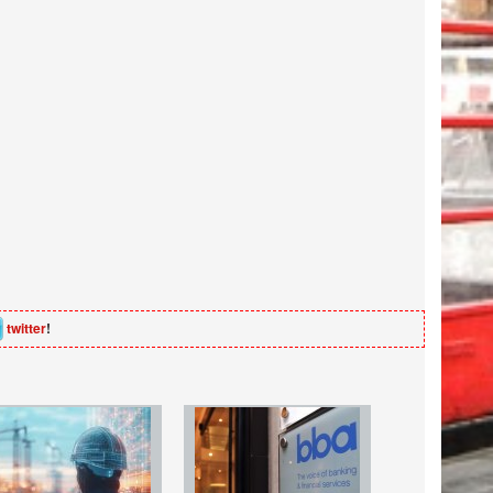
twitter
!