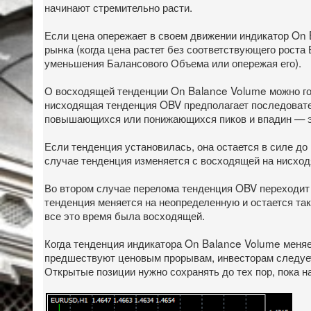
начинают стремительно расти.
Если цена опережает в своем движении индикатор On 
рынка (когда цена растет без соответствующего роста
уменьшения Балансового Объема или опережая его).
О восходящей тенденции On Balance Volume можно го
нисходящая тенденция OBV предполагает последовател
повышающихся или понижающихся пиков и впадин — э
Если тенденция установилась, она остается в силе д
случае тенденция изменяется с восходящей на нисхо
Во втором случае перелома тенденция OBV переходит 
тенденция меняется на неопределенную и остается так
все это время была восходящей.
Когда тенденция индикатора On Balance Volume меня
предшествуют ценовым прорывам, инвесторам следует 
Открытые позиции нужно сохранять до тех пор, пока н