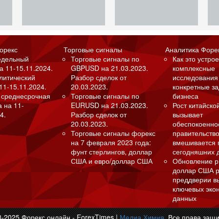
орекс
Торговые сигналы
Аналитика Форе
едельный
Торговые сигналы по
Как это устрое
а 11-15.11.2024.
GBPUSD на 21.03.2023.
комплексные
алитический
Разбор сделок от
исследования
11-15.11.2024.
20.03.2023.
конкретные з
 среднесрочная
Торговые сигналы по
бизнеса
а на 11-
EURUSD на 21.03.2023.
Рост китайско
4.
Разбор сделок от
вызывает
20.03.2023.
обеспокоенно
Торговые сигналы форекс
правительство
на 7 февраля 2023 года:
вмешивается 
фунт стерлингов, доллар
сегодняшних 
США и евро/доллар США
Обновление р
доллар США р
преддверии в
ключевых эко
данных
3-2025 Форекс онлайн - ForexTimes |
Медиа Химия
. Все права защ