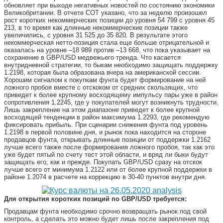
обновляет при выходе негативных новостей по состоянию экономики
Великобритании. В отчете COT указано, что за неделю произошел
рост коротких некоммерческих позиции до уровня 54 799 с уровня 45
213, в то время как длинные некоммерческие позиции также
увеличились, с уровня 31 525 до 35 820. В результате этого
некоммерческая нетто-позиция стала еще больше отрицательной и
оказалась на уровне –18 989 против –13 668, что пока указывает на
сохранение в GBP/USD медвежьего тренда. Что касается
внутридневной стратегии, то быкам необходимо защищать поддержку
1.2198, которая была образована вчера на американской сессии.
Хорошим сигналом к покупкам фунта будет формирование на ней
ложного пробоя вместе с отскоком от средних скользящих, что
приведет к более крупному восходящему импульсу пары уже в район
сопротивления 1.2245, где у покупателей могут возникнуть трудности.
Лишь закрепление на этом диапазоне приведет к более крупной
восходящей тенденции в район максимума 1.2293, где рекомендую
фиксировать прибыль. При сценарии снижения фунта под уровень
1.2198 в первой половине дня, и рынок пока находится на стороне
продавцов фунта, открывать длинные позиции от поддержки 1.2162
лучше всего также после формирования ложного пробоя, так как это
уже будет пятый по счету тест этой области, и вряд ли быки будут
защищать его, как и прежде. Покупать GBP/USD сразу на отскок
лучше всего от минимума 1.2122 или от более крупной поддержки в
районе 1.2074 в расчете на коррекцию в 30-40 пунктов внутри дня.
Для открытия коротких позиций по GBP/USD требуется:
Продавцам фунта необходимо срочно возвращать рынок под свой
контроль, а сделать это можно будет лишь после закрепления под