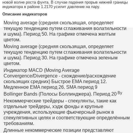
новой волне роста фунта. В случае падения прорыв нижней границы
индикатора в районе 1.2170 усилит давление на пару.
Описание индикаторов
Moving average (средняя скользящая, определяет
текущую тенденцию путем сглаживания волатильности
и шума). Период 50. На графике отмечена желтым
цветом.
Moving average (средняя скользящая, определяет
текущую тенденцию путем сглаживания волатильности
и шума). Период 30. На графике отмечена зеленым
цветом.
Индикатор MACD (Moving Average
Convergence/Divergence - схождение/расхождение
скользящих средних) Быстрое EMA период 12.
Медленное EMA период 26. SMA период 9
By
Bollinger Bands (Полосы Боллинджера). Период 20
Некоммерческие трейдеры - спекулянты, такие как
отдельные трейдеры, хэдж фонды и крупные
учреждения, использующие фьючерсный рынок в
спекулятивных целях и соответствующие определённым
требованиям.
Длинные некоммерческие позиции представляют