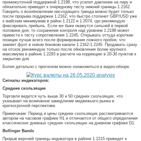
промежуточной поддержкой 1.2198, что усилит давление на пару и
обязательно приведет к очередному тесту нижней границы 1.2162.
Говорить о возобновлении нисходящего тренда можно будет только
после прорыва поддержки 1.2162, что быстро столкнет GBP/USD уже
к майским минимумам в район 1.2122 и 1.2074, где рекомендую
фиксировать прибыль. Если же быки окажутся сильней в первой
половине дня, то сохранение контроля над уровнем 1.2198 может
привести к тесту сопротивления 1.2245. Открывать оттуда короткие
позиции лучше всего после формирования ложного пробоя, что
зажмет фунт в новом боковом канале 1.2162-1.2245. Продавать сразу
на отскок рекомендую только после обновления более крупного
максимума в районе 1.2293 в расчете на коррекцию в 20-30 пунктов к
закрытию дня.
Более детально с прогнозом можно ознакомиться в видео-обзоре.
Сигналы индикаторов:
Средние скользящие
Торговля ведется чуть выше 30 и 50 средних скользящих, что
указывает на возможное замедление медвежьего рынка в
краткосрочной перспективе.
Примечание: Период и цены средних скользящих рассматриваются
автором на часовом графике H1 и отличается от общего определения
классических дневных средних скользящих на дневном графике D1.
Bollinger
Bands
Прорыв верхней границы индикатора в районе 1.2215 приведет к