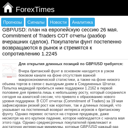
ForexTimes
Прогнозы
Сигналы
Новости
Аналитика
GBP/USD: план на европейскую сессию 26 мая.
Commitment of Traders COT отчеты (разбор
вчерашних сделок). Покупатели фунт постепенно
возвращаются в рынок и стремятся к
сопротивлению 1.2245
Для открытия длинных позиций по GBP/USD требуется:
Вчера британский фунт в основном находится в узком
боковом канале на фоне отсутствия важной
макроэкономической статистики, а также на фоне низкого
объема торгов в связи с выходным днем в Соединенных Штатах.
Попытка медведей пробиться ниже поддержки 1.2162 в первой
половине дня привела лишь к небольшому росту, который сохранился
сегодня на азиатской сессии, что привело к образованию нового
уровня поддержки. В COT отчетах (Commitment of Traders) за 19 мая
зафиксирован резкий рост как коротких, так и длинных позиций, что
указывает на постепенный возврат интереса игроков к британскому
фунту. Однако перевес остался на стороне продавцов, даже
несмотря на его крупное падение, которое наблюдается с начала мая
этого года. Однако среднесрочных покупателей привлекают и
достаточно интересные минимумы, которые GBP/USD каждый раз