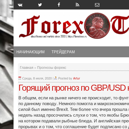
НАЧИНАЮЩИМ
ТРЕЙДЕРАМ
Главная
»
Прогнозы форекс
Среда, 8 июля, 2020
|
Posted by
Artur
Горящий прогноз по GBP/USD н
В общем, если на рынке ничего не происходит, то фунт
по данному поводу. Немного помогла и макроэкономичес
силой был именно Brexit. Тем более что вчера прошла
недель назад просочились слухи о том, что якобы Брюс
на котором подавали рыбные блюда. И английская пре
прорывах и о том, что соглашение будет подписано со