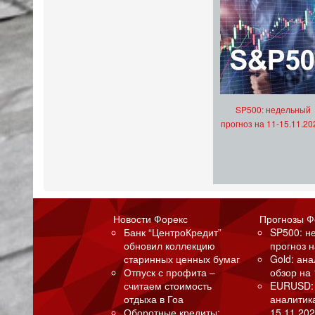
SP500: недельный
прогноз на 11-15.11.20
Новости Форекс
Прогнозы Ф
Банк “ЦентроКредит”
SP500: н
обновил коллекцию
прогноз н
старинных ценных бумаг
Gold: ан
Отпуск с профита –
обзор на 
считаем стоимость
EURUSD:
отдыха в Гоа
аналитик
Оборотные кредиты:
15.11.202