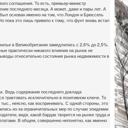
вого соглашения. То есть, премьер-министр
ние последнего месяца. А может, даже и пары лет. А
был основан именно на том, что Лондон и Брюссель
Но пока это лишь привело к тому, что фунт вновь встал
а жилье в Великобритании замедлились с 2,6% до 2,5%.
нные практически никакого влияния на рынок не
ь выводы относительно состояния рынка недвижимости в
х. Ведь содержание последнего доклада
ся трактовать исключительно в позитивном ключе. То
 тыс., неясно, как воспринимать. С одной стороны, это
одились из-за ограничительных мер по случаю эпидемии
одатели, видя, какой бардак творится на рынке труда и
платами. В общем, совершенно непонятно, как именно