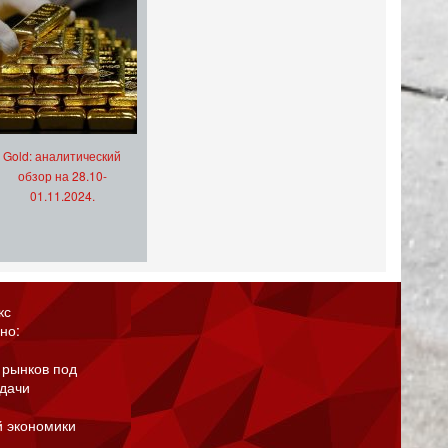
Gold: аналитический
обзор на 28.10-
01.11.2024.
кс
но:
 рынков под
адачи
й экономики