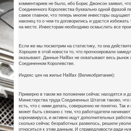
комментариев не было, ибо Борис Джонсон заявил, что
Соединенного Королевства буквально одной фразой пер
самое главное, что теперь многие инвесторы ощущают
наконец-то о чем-то договорились и удастся избежать 
на месте. Инвесторам необходимо осмыслить все про
Если же мы посмотрим на статистику, то она действит
Хорошее в этой новости то, что прогнозировали замедл
оказывают. Данные Halifax не охватывают весь рынок 
Соединенном Королевстве.
Индекс цен на жилье Halifax (Великобритания):
Примерно в таком же положении сейчас находятся и 
Министерства труда Соединенных Штатов таково, что в
есть, что с ними делать, совершенно не понятно. Так и
может быть связано с тем, что работодатели начинают
коронавируса, и активно ищут дополнительных работник
сколько сейчас безработных развелось, решили уволи
относиться к этим данным. И справедливости ради нуж