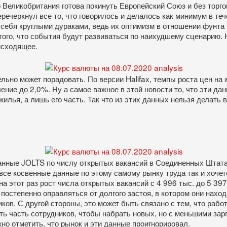
 Великобритания готова покинуть Европейский Союз и без торго
ечеркнул все то, что говорилось и делалось как минимум в тече
 себя круглыми дураками, ведь их оптимизм в отношении фунта 
того, что события будут развиваться по наихудшему сценарию. 
исходящее.
ельно может порадовать. По версии Halifax, темпы роста цен н
ение до 2,0%. Ну а самое важное в этой новости то, что эти да
жилья, а лишь его часть. Так что из этих данных нельзя делат
данные JOLTS по числу открытых вакансий в Соединенных Штата
се косвенные данные по этому самому рынку труда так и хочет
 на этот раз рост числа открытых вакансий с 4 996 тыс. до 5 397
 постепенно оправляться от долгого застоя, в котором они нах
ов. С другой стороны, это может быть связано с тем, что работ
ть часть сотрудников, чтобы набрать новых, но с меньшими зар
но отметить, что рынок и эти данные проигнорировал.