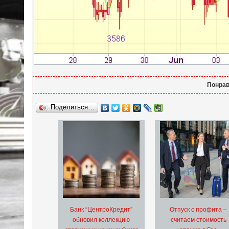
Понрав
Поделиться…
Банк “ЦентроКредит”
Отпуск с профита –
обновил коллекцию
считаем стоимость