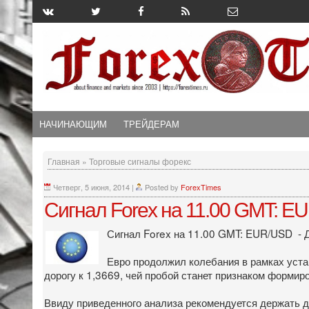
НАЧИНАЮЩИМ
ТРЕЙДЕРАМ
Главная
»
Торговые сигналы форекс
Четверг, 5 июня, 2014
|
Posted by
ForexTimes
Сигнал Forex на 11.00 GMT: E
Сигнал Forex на 11.00 GMT: EUR/USD - Д
Евро продолжил колебания в рамках устан
дорогу к 1,3669, чей пробой станет признаком формир
Ввиду приведенного анализа рекомендуется держать д