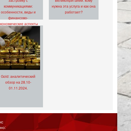
застройку с
Великобритании: кому
коммуникациями:
нужна эта услуга и как она
особенности, виды и
работает?
финансово-
экономические аспекты
Gold: аналитический
обзор на 28.10-
01.11.2024.
кс
но: