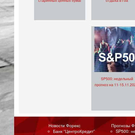
старинных ценных бумаг
отдыха в Гоа
SP500: недельный
прогноз на 11-15.11.20
Новости Форекс
Прогнозы Ф
Банк “ЦентроКредит”
SP500: н