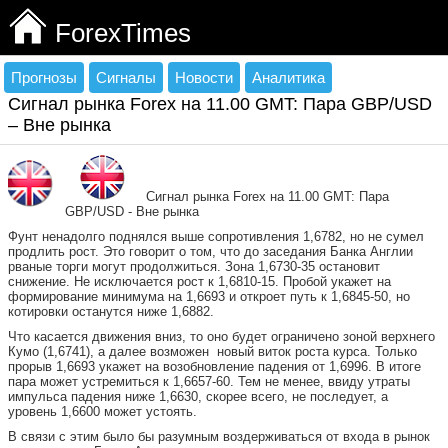
ForexTimes
Прогнозы
Сигналы
Новости
Аналитика
Сигнал рынка Forex на 11.00 GMT: Пара GBP/USD
– Вне рынка
Сигнал рынка Forex на 11.00 GMT: Пара
GBP/USD - Вне рынка
Фунт ненадолго поднялся выше сопротивления 1,6782, но не сумел
продлить рост. Это говорит о том, что до заседания Банка Англии
рваные торги могут продолжиться. Зона 1,6730-35 остановит
снижение. Не исключается рост к 1,6810-15. Пробой укажет на
формирование минимума на 1,6693 и откроет путь к 1,6845-50, но
котировки останутся ниже 1,6882.
Что касается движения вниз, то оно будет ограничено зоной верхнего
Кумо (1,6741), а далее возможен новый виток роста курса. Только
прорыв 1,6693 укажет на возобновление падения от 1,6996. В итоге
пара может устремиться к 1,6657-60. Тем не менее, ввиду утраты
импульса падения ниже 1,6630, скорее всего, не последует, а
уровень 1,6600 может устоять.
В связи с этим было бы разумным воздерживаться от входа в рынок