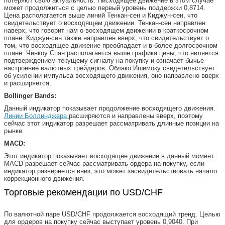
потеряют свою актуальность. Нисходящее движение в этом случае
может продолжиться с целью первый уровень поддержки 0,8714.
Цена располагается выше линий Тенкан-сен и Киджун-сен, что
свидетельствует о восходящем движении. Тенкан-сен направлен
наверх, что говорит нам о восходящем движении в краткосрочном
плане. Киджун-сен также направлен вверх, что свидетельствует о
том, что восходящее движение преобладает и в более долгосрочном
плане. Чинкоу Спан располагается выше графика цены, что является
подтверждением текущему сигналу на покупку и означает бычье
настроение валютных трейдеров. Облако Ишимоку свидетельствует
об усилении импульса восходящего движения, оно направлено вверх
и расширяется.
Bollinger Bands:
Данный индикатор показывает продолжение восходящего движения.
Линии Боллинджера
расширяются и направлены вверх, поэтому
сейчас этот индикатор разрешает рассматривать длинные позиции на
рынке.
MACD:
Этот индикатор показывает восходящее движение в данный момент.
MACD разрешает сейчас рассматривать ордера на покупку, если
индикатор развернется вниз, это может засвидетельствовать начало
коррекционного движения.
Торговые рекомендации по USD/CHF
По валютной паре USD/CHF продолжается восходящий тренд. Целью
для ордеров на покупку сейчас выступает уровень 0,9040. При