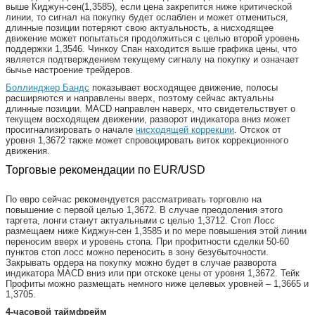
выше Киджун-сен(1,3585), если цена закрепится ниже критической
линии, то сигнал на покупку будет ослаблен и может отмениться,
длинные позиции потеряют свою актуальность, а нисходящее
движение может попытаться продолжиться с целью второй уровень
поддержки 1,3546. Чинкоу Спан находится выше графика цены, что
является подтверждением текущему сигналу на покупку и означает
бычье настроение трейдеров.
Боллинджер Бандс
показывает восходящее движение, полосы
расширяются и направлены вверх, поэтому сейчас актуальны
длинные позиции. MACD направлен наверх, что свидетельствует о
текущем восходящем движении, разворот индикатора вниз может
просигнализировать о начале
нисходящей коррекции
. Отскок от
уровня 1,3672 также может спровоцировать виток коррекционного
движения.
Торговые рекомендации по EUR/USD
По евро сейчас рекомендуется рассматривать торговлю на
повышение с первой целью 1,3672. В случае преодоления этого
таргета, лонги станут актуальными с целью 1,3712. Стоп Лосс
размещаем ниже Киджун-сен 1,3585 и по мере повышения этой линии
переносим вверх и уровень стопа. При профитности сделки 50-60
пунктов стоп лосс можно переносить в зону безубыточности.
Закрывать ордера на покупку можно будет в случае разворота
индикатора MACD вниз или при отскоке цены от уровня 1,3672. Тейк
Профиты можно размещать немного ниже целевых уровней – 1,3665 и
1,3705.
4-часовой таймфрейм