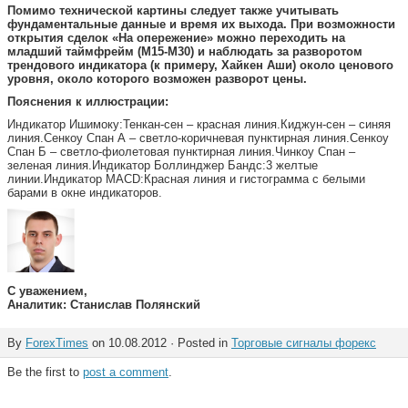
Помимо технической картины следует также учитывать
фундаментальные данные и время их выхода.
При возможности
открытия сделок «На опережение» можно переходить на
младший таймфрейм (M15-M30) и наблюдать за разворотом
трендового индикатора (к примеру, Хайкен Аши) около ценового
уровня, около которого возможен разворот цены.
Пояснения к иллюстрации:
Индикатор Ишимоку:Тенкан-сен – красная линия.Киджун-сен – синяя
линия.Сенкоу Спан А – светло-коричневая пунктирная линия.Сенкоу
Спан Б – светло-фиолетовая пунктирная линия.Чинкоу Спан –
зеленая линия.Индикатор Боллинджер Бандс:3 желтые
линии.Индикатор MACD:Красная линия и гистограмма с белыми
барами в окне индикаторов.
С уважением,
Аналитик: Станислав Полянский
By
ForexTimes
on 10.08.2012 · Posted in
Торговые сигналы форекс
Be the first to
post a comment
.