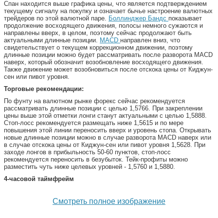
Спан находится выше графика цены, что является подтверждением
текущему сигналу на покупку и означает бычье настроение валютных
трейдеров по этой валютной паре.
Боллинджер Бандс
показывает
продолжение восходящего движения, полосы немного сужаются и
направлены вверх, в целом, поэтому сейчас продолжают быть
актуальными длинные позиции.
MACD
направлен вниз, что
свидетельствует о текущем коррекционном движении, поэтому
длинные позиции можно будет рассматривать после разворота MACD
наверх, который обозначит возобновление восходящего движения.
Также движение может возобновиться после отскока цены от Киджун-
сен или пивот уровня.
Торговые рекомендации:
По фунту на валютном рынке форекс сейчас рекомендуется
рассматривать длинные позиции с целью 1,5766. При закреплении
цены выше этой отметки лонги станут актуальными с целью 1,5888.
Стоп-лосс рекомендуется размещать ниже 1,5615 и по мере
повышения этой линии переносить вверх и уровень стопа. Открывать
новые длинные позиции можно в случае разворота MACD наверх или
в случае отскока цены от Киджун-сен или пивот уровня 1,5628. При
заходе лонгов в прибыльность 50-60 пунктов, стоп-лосс
рекомендуется переносить в безубыток. Тейк-профиты можно
разместить чуть ниже целевых уровней - 1,5760 и 1,5880.
4-часовой таймфрейм
Смотреть полное изображение