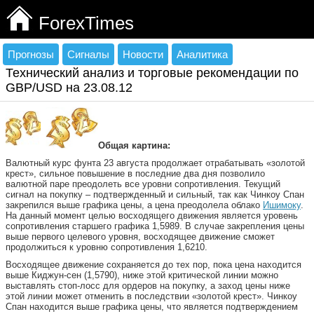
ForexTimes
Прогнозы
Сигналы
Новости
Аналитика
Технический анализ и торговые рекомендации по
GBP/USD на 23.08.12
Общая картина:
Валютный курс фунта 23 августа продолжает отрабатывать «золотой
крест», сильное повышение в последние два дня позволило
валютной паре преодолеть все уровни сопротивления. Текущий
сигнал на покупку – подтвержденный и сильный, так как Чинкоу Спан
закрепился выше графика цены, а цена преодолела облако
Ишимоку
.
На данный момент целью восходящего движения является уровень
сопротивления старшего графика 1,5989. В случае закрепления цены
выше первого целевого уровня, восходящее движение сможет
продолжиться к уровню сопротивления 1,6210.
Восходящее движение сохраняется до тех пор, пока цена находится
выше Киджун-сен (1,5790), ниже этой критической линии можно
выставлять стоп-лосс для ордеров на покупку, а заход цены ниже
этой линии может отменить в последствии «золотой крест». Чинкоу
Спан находится выше графика цены, что является подтверждением