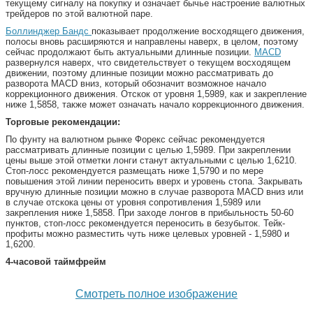
текущему сигналу на покупку и означает бычье настроение валютных
трейдеров по этой валютной паре.
Боллинджер Бандс
показывает продолжение восходящего движения,
полосы вновь расширяются и направлены наверх, в целом, поэтому
сейчас продолжают быть актуальными длинные позиции.
MACD
развернулся наверх, что свидетельствует о текущем восходящем
движении, поэтому длинные позиции можно рассматривать до
разворота MACD вниз, который обозначит возможное начало
коррекционного движения. Отскок от уровня 1,5989, как и закрепление
ниже 1,5858, также может означать начало коррекционного движения.
Торговые рекомендации:
По фунту на валютном рынке Форекс сейчас рекомендуется
рассматривать длинные позиции с целью 1,5989. При закреплении
цены выше этой отметки лонги станут актуальными с целью 1,6210.
Стоп-лосс рекомендуется размещать ниже 1,5790 и по мере
повышения этой линии переносить вверх и уровень стопа. Закрывать
вручную длинные позиции можно в случае разворота MACD вниз или
в случае отскока цены от уровня сопротивления 1,5989 или
закрепления ниже 1,5858. При заходе лонгов в прибыльность 50-60
пунктов, стоп-лосс рекомендуется переносить в безубыток. Тейк-
профиты можно разместить чуть ниже целевых уровней - 1,5980 и
1,6200.
4-часовой таймфрейм
Смотреть полное изображение