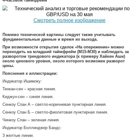
4-часовой таймфрейм
Смотреть полное изображение
Помимо технической картины следует также учитывать
фундаментальные данные и время их выхода.
При возможности открытия сделок «На опережение» можно
переходить на младший таймфрейм (M15-M30) и наблюдать за
разворотом трендового индикатора (к примеру Хайкен Аши)
около ценового уровня, около которого возможен разворот
цены.
Пояснения к иллюстрации:
Индикатор Ишимоку:
Тенкан-сен – красная линия.
Киджун-сен – синяя линия.
Сенкоу Спан А – светло-коричневая пунктирная линия.
Сенкоу Спан Б – светло-фиолетовая пунктирная линия.
Чинкоу Спан – зеленая линия.
Индикатор Боллинджер Бандс:
3 желтые линии.