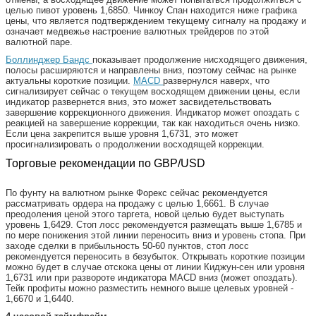
целью пивот уровень 1,6850. Чинкоу Спан находится ниже графика
цены, что является подтверждением текущему сигналу на продажу и
означает медвежье настроение валютных трейдеров по этой
валютной паре.
Боллинджер Бандс
показывает продолжение нисходящего движения,
полосы расширяются и направлены вниз, поэтому сейчас на рынке
актуальны короткие позиции.
MACD
развернулся наверх, что
сигнализирует сейчас о текущем восходящем движении цены, если
индикатор развернется вниз, это может засвидетельствовать
завершение коррекционного движения. Индикатор может опоздать с
реакцией на завершение коррекции, так как находиться очень низко.
Если цена закрепится выше уровня 1,6731, это может
просигнализировать о продолжении восходящей коррекции.
Торговые рекомендации по GBP/USD
По фунту на валютном рынке Форекс сейчас рекомендуется
рассматривать ордера на продажу с целью 1,6661. В случае
преодоления ценой этого таргета, новой целью будет выступать
уровень 1,6429. Стоп лосс рекомендуется размещать выше 1,6785 и
по мере понижения этой линии переносить вниз и уровень стопа. При
заходе сделки в прибыльность 50-60 пунктов, стоп лосс
рекомендуется переносить в безубыток. Открывать короткие позиции
можно будет в случае отскока цены от линии Киджун-сен или уровня
1,6731 или при развороте индикатора MACD вниз (может опоздать).
Тейк профиты можно разместить немного выше целевых уровней -
1,6670 и 1,6440.