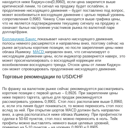
находится ниже Киджун-сен(0,8960), если цена закрепится выше
критической линии, то сигнал на продажу будет ослаблен, а
продолжение нисходящего движения – будет поставлено под вопрос,
может возобновиться восходящее движение с целью первый уровень
сопротивления 0,8983. Чинкоу Спан находится выше графика цены,
что не является подтверждением текущему сигналу на продажу и
означает бычье настроение участников рынка по валютной паре
доллар/франк.
Боллинджер Бандс
показывает начало нисходящего движения,
полосы немного расширяются и направлены вниз, поэтому сейчас на
рынке актуальны короткие позиции, но после закрепления цены ниже
облака Ишимоку.
MACD
направлен вниз, что сигнализирует о
нисходящем движении цены, если индикатор развернется наверх, это
может просигнализировать о восходящей коррекции или
возобновлении восходящего тренда. Отскок цены от линии Киджун-
сен может спровоцировать продолжение нисходящего движения.
Торговые рекомендации по USD/CHF
По франку на валютном рынке сейчас рекомендуется рассматривать
короткие позиции с первой целью – 0,8926. При закреплении цены
ниже первого таргета, целью для продаж рекомендуется
рассматривать уровень 0,8901. Стоп лосс располагаем выше 0,8960,
и, если эта линия будет понижаться, то можно переносить стоп лосс
вслед за ней. При открытии шортов MACD должен быть направлен
вниз, а цена располагаться ниже облака Ишимоку. При профитности
сделки в 50-60 пунктов, стоп лосс можно переносить в ноль. Тейк
профиты можно выставлять немного выше целевых уровней,
примерно на 5-10 пунктов – на уровнях 0,8930 и 0,8905.