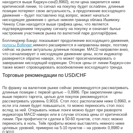
находится выше Киджун-сен(0,8960), если цена закрепится ниже
критической линии, то сигнал на покупку будет ослаблен, длинные
позиции потеряют свою актуальность, а продолжение восходящего
движения – будет поставлено под вопрос, может начаться
нисходящее движение с целью нижняя граница облака Ишимоку.
Чинкоу Спан находится выше графика цены, что является
подтверждением текущему сигналу на покупку и означает бычье
настроение участников рынка по валютной паре доллар/франк.
Боллинджер Бандс показывает продолжение восходящего движения,
полосы Bollinger
немного расширяются и направлены вверх, поэтому
сейчас на рынке актуальны длинные позиции. MACD направлен вниз,
что сигнализирует о нисходящем движении цены, если индикатор
развернется обратно наверх, это может просигнализировать о
завершении нисходящей коррекции. Отскок цены от линии Киджун-сен
также может спровоцировать возобновление восходящего тренда.
Торговые рекомендации по USD/CHF
По франку на валютном рынке сейчас рекомендуется рассматривать
длинные позиции с первой целью – 0,8986. При закреплении цены
выше первого таргета, целью для покупок рекомендуется
рассматривать уровень 0,9016. Стоп лосс располагаем ниже 0,8960, и
если эта линия будет повышаться, то можно переносить стоп лосс
вслед за ней. Открывать новые лонги можно будет при развороте
индикатора MACD наверх или в случае отскока цены от критической
линии. При профитности сделки в 50-60 пунктов, стоп лосс можно
переносить в ноль. Тейк профиты можно выставлять немного ниже
целевых уровней, примерно на 5-10 пунктов – на уровнях 0,8980 и
0,9010.