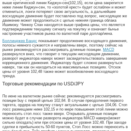
выше критической линии Киджун-сен(102,15), если цена закрепится
ниже линии Киджун-сен, то «золотой крест» будет ослаблен и может
отмениться, лонги потеряют свою актуальность, а дальнейшее
восходящее движение будет поставлено под вопрос, нисходящее же
движение может продолжиться с целью нижняя граница облака
Ишимоку. Чинкоу Спан находится выше графика цены, что является
подтверждением текущему сигналу на покупку и означает бычье
настроение участников рынка по валютной паре доллар/иена.
Боллинджер Бандс
показывает продолжение восходящего движения,
полосы немного сужаются и направлены вверх, поэтому сейчас на
рынке рекомендуется рассматривать длинные позиции.
MACD
развернулся вниз, что говорит о текущем нисходящем движении,
разворот индикатора наверх может засвидетельствовать завершение
коррекционного движения. Индикатору будет сложно развернуться
наверх, так как он находиться на максимальных позициях. Отскок
цены от уровня 102,48 также может возобновление восходящего
тренда.
Торговые рекомендации по USD/JPY
По иене на валютном рынке сейчас рекомендуется рассматривать
позиции buy с первой целью 102,84. В случае преодоления первого
таргета, ордера на покупку станут актуальными с целью 104,06. Стоп
лосс размещаем ниже 102,15 и по мере повышения этой линии можно
переносить стоп лосс также вверх. Открывать длинные позиции
можно будет в случае разворота индикатора MACD наверх(может
сильно опоздать) или при отскоке цены от уровня 102,48. При заходе
сделки в прибыльность 50-60 пунктов, Стоп Лосс можно переносить в