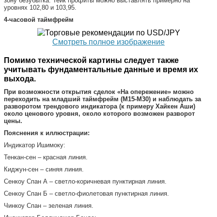
зону безубытка. Тейк профиты можно выставлять примерно на
уровнях 102,80 и 103,95.
4-часовой таймфрейм
Смотреть полное изображение
Помимо технической картины следует также
учитывать фундаментальные данные и время их
выхода.
При возможности открытия сделок «На опережение» можно
переходить на младший таймфрейм (M15-M30) и наблюдать за
разворотом трендового индикатора (к примеру Хайкен Аши)
около ценового уровня, около которого возможен разворот
цены.
Пояснения к иллюстрации:
Индикатор Ишимоку:
Тенкан-сен – красная линия.
Киджун-сен – синяя линия.
Сенкоу Спан А – светло-коричневая пунктирная линия.
Сенкоу Спан Б – светло-фиолетовая пунктирная линия.
Чинкоу Спан – зеленая линия.