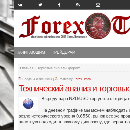
НАЧИНАЮЩИМ
ТРЕЙДЕРАМ
Главная
»
Торговые сигналы форекс
Среда, 4 июня, 2014
|
Posted by
ForexTimes
Технический анализ и торгов
В среду пара NZD/USD торгуется с отрица
На дневном графике мы можем наблюдать б
возле исторического уровня 0,8550, рынок все же пр
вплотную подходит к важному диапазону, где вероятно