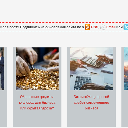
ился пост? Подпишись на обновления сайта по s
RSS
,
Email
или
Оборотные кредиты:
Битрикс24: цифровой
кислород для бизнеса
хребет современного
или скрытая угроза?
бизнеса