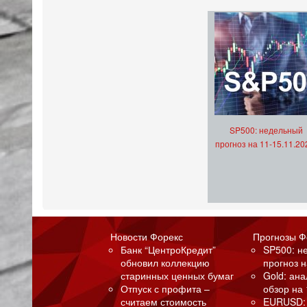
SP500: недельный
прогноз на 11-15.11.20
Новости Форекс
Прогнозы Ф
Банк “ЦентроКредит”
SP500: н
обновил коллекцию
прогноз н
старинных ценных бумаг
Gold: ан
Отпуск с профита –
обзор на 
считаем стоимость
EURUSD: