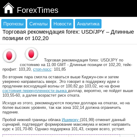
ForexTimes
Прогнозы
Сигналы
Новости
Аналитика
Торговая рекомендация forex: USD/JPY – Длинные
позиции от 102,20
Торговая рекомендация forex: USD/JPY по
состоянию на 11.00 GMT - Длинные позиции от 102,20, тейк-
профит: 103,20,
стоп-лосс
: 101,85
Во вторник пара смогла оставаться выше Киджун-сен и затем
уверенно направилась вверх. Это говорит в поддержку идеи о
продлении восходящей волны от 100,82 до 103,02, но на фоне
состояния перекупленности рынка
доллар, вероятно, не пойдет выше
103,55-60, а далее возрастет риск отката.
Исходя из этого, рекомендуются покупки доллара на откатах, но на
более высоких уровнях, так как зона 102,14 должна ограничить
падение.
Пробой нижней границы облака
Ишимоку
(101,99) отменит данный
сценарий, подтвердит формирование максимума и может направить
курс к 101,70-80. Однако поддержка 101,43, скорее всего, устоит.