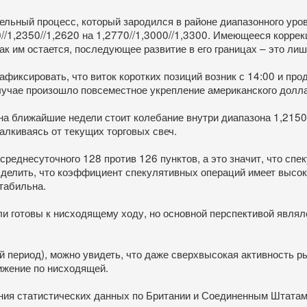
ельный процесс, который зародился в районе диапазонного уро
0//1,2350//1,2620 на 1,2770//1,3000//1,3300. Имеющееся коррек
так им остается, последующее развитие в его границах – это ли
фиксировать, что виток коротких позиций возник с 14:00 и прод
случае произошло повсеместное укрепление американского долл
на ближайшие недели стоит колебание внутри диапазона 1,2150/
лкиваясь от текущих торговых свеч.
реднесуточного 128 против 126 пунктов, а это значит, что сп
ыделить, что коэффициент спекулятивных операций имеет высок
табильна.
 готовы к нисходящему ходу, но основной перспективой являлс
 период), можно увидеть, что даже сверхвысокая активность р
ижение по нисходящей.
ния статистических данных по Британии и Соединенным Штатам