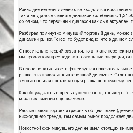
Ровно две недели, именно столько длится восстановит
так и не удалось сменить диапазон колебания с 1,215
об одном, что первичный диапазон как был актуален, 
Разбирая поминутно минувший торговый день, можно за
динамики рынка Forex, то будет видно, что в данном 
Относительно теорий развития, то в плане перспектив 
мы продолжим преследовать локальные операции, отта
В плане волатильности фиксируется показатель выше с
рынке, что приводит к интенсивной динамике. Стоит в
эмоциональная составляющая рынка по-прежнему нес
Как обсуждалось в предыдущем обзоре, трейдеры были
коротких позиций еще возможно.
Рассматривая торговый график в общем плане (дневной
нисходящего тренда, тем самым рынок продолжает дв
Новостной фон минувшего дня не имел стоящих внима