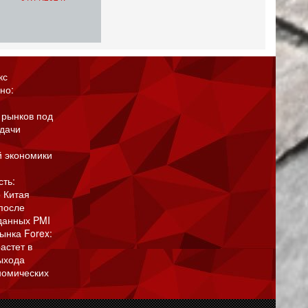
кс
но:
 рынков под
адачи
й экономики
сть:
 Китая
после
данных PMI
ынка Forex:
астет в
ыхода
номических