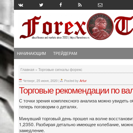
НАЧИНАЮЩИМ
ТРЕЙДЕРАМ
Главная
»
Торговые сигналы форекс
Четверг, 25 июня, 2020
|
Posted by
Artur
Торговые рекомендации по ва
С точки зрения комплексного анализа можно увидеть о
теперь поговорим о деталях.
Минувший торговый день прошел на волне восстановите
1,2350. Разбирая детально имеющее колебание, можно 
замедление.