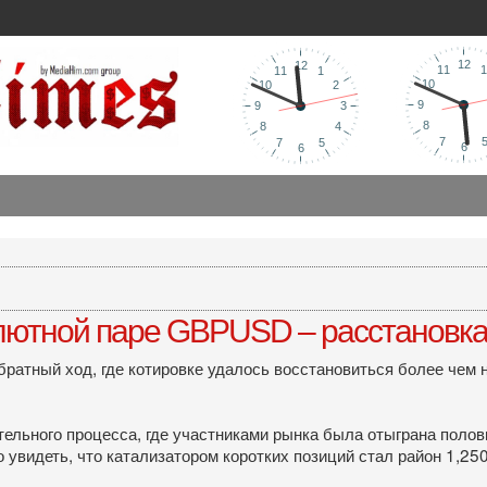
лютной паре GBPUSD – расстановка 
братный ход, где котировке удалось восстановиться более чем 
льного процесса, где участниками рынка была отыграна полови
увидеть, что катализатором коротких позиций стал район 1,250