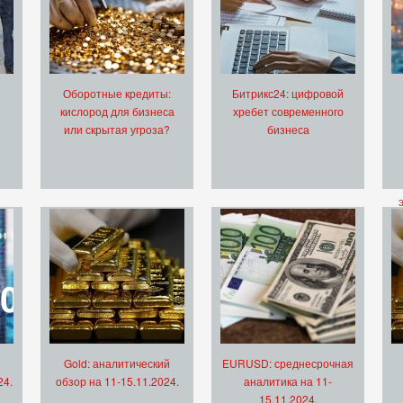
Оборотные кредиты:
Битрикс24: цифровой
кислород для бизнеса
хребет современного
или скрытая угроза?
бизнеса
Gold: аналитический
EURUSD: среднесрочная
24.
обзор на 11-15.11.2024.
аналитика на 11-
15.11.2024.