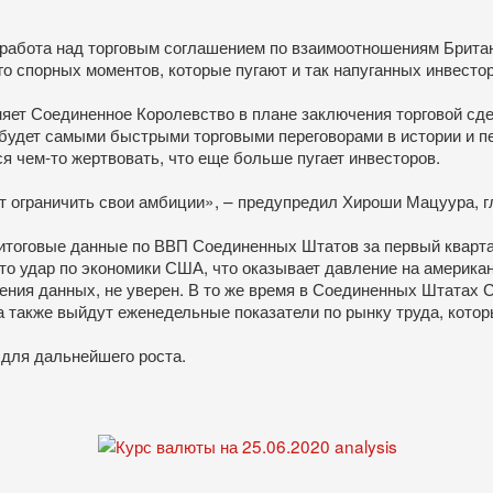
.
абота над торговым соглашением по взаимоотношениям Британии 
ого спорных моментов, которые пугают и так напуганных инвесто
няет Соединенное Королевство в плане заключения торговой сде
о будет самыми быстрыми торговыми переговорами в истории и пе
тся чем-то жертвовать, что еще больше пугает инвесторов.
т ограничить свои амбиции», – предупредил Хироши Мацуура, г
 итоговые данные по ВВП Соединенных Штатов за первый кварта
 это удар по экономики США, что оказывает давление на амери
дения данных, не уверен. В то же время в Соединенных Штатах 
а также выйдут еженедельные показатели по рынку труда, которы
для дальнейшего роста.