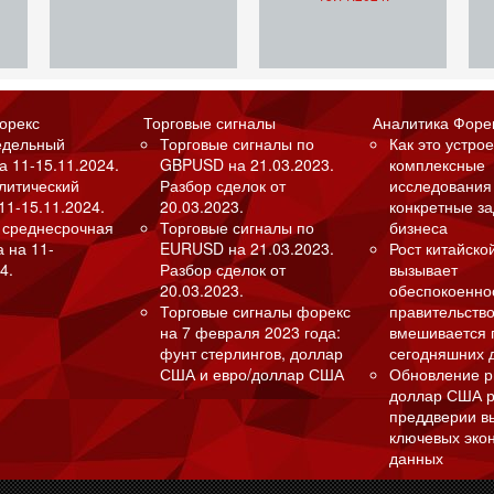
орекс
Торговые сигналы
Аналитика Форе
едельный
Торговые сигналы по
Как это устрое
а 11-15.11.2024.
GBPUSD на 21.03.2023.
комплексные
алитический
Разбор сделок от
исследования
11-15.11.2024.
20.03.2023.
конкретные з
 среднесрочная
Торговые сигналы по
бизнеса
а на 11-
EURUSD на 21.03.2023.
Рост китайско
4.
Разбор сделок от
вызывает
20.03.2023.
обеспокоенно
Торговые сигналы форекс
правительство
на 7 февраля 2023 года:
вмешивается 
фунт стерлингов, доллар
сегодняшних 
США и евро/доллар США
Обновление р
доллар США р
преддверии в
ключевых эко
данных