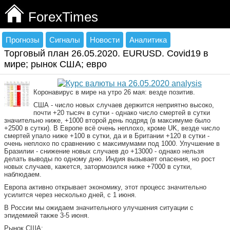
ForexTimes
Прогнозы
Сигналы
Новости
Аналитика
Торговый план 26.05.2020. EURUSD. Сovid19 в
мире; рынок США; евро
Коронавирус в мире на утро 26 мая: везде позитив.
США - число новых случаев держится неприятно высоко,
почти +20 тысяч в сутки - однако число смертей в сутки
значительно ниже, +1000 второй день подряд (в максимуме было
+2500 в сутки). В Европе всё очень неплохо, кроме UK, везде число
смертей упало ниже +100 в сутки, да и в Британии +120 в сутки -
очень неплохо по сравнению с максимумами под 1000. Улучшение в
Бразилии - снижение новых случаев до +13000 - однако нельзя
делать выводы по одному дню. Индия вызывает опасения, но рост
новых случаев, кажется, затормозился ниже +7000 в сутки,
наблюдаем.
Европа активно открывает экономику, этот процесс значительно
усилится через несколько дней, с 1 июня.
В России мы ожидаем значительного улучшения ситуации с
эпидемией также 3-5 июня.
Рынок США: