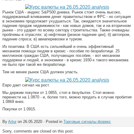
Рынок США - индекс S&P500 дневка. Рынок стоит очень высоко,
поддержанный вливанием денег правительством и ФРС - но ситуация
в экономике продолжает ухудшаться. Так, ожидается значительное
падение продаж недвижимости - как новых домов, так и на вторичном
рынке - это ударит по всему сектору строительства. Также очевидны
проблемы в отраслях: а) нефтяная (резкое падение цен); б) автопром,
падение спроса; в) авиаперевозки и туризм.
Из позитива: В США есть сильнейший и очень эффективный
механизм помощи людям в кризис - пособие по безработице. 25
миллионов граждан США, получающих пособие, - вот механизм
поддержки и людей, и экономики - в кризис 1930-х такого механизма
не было при такой же безработице.
Тем не менее рынок США должен упасть.
Евро дает сигнал на рост.
Мы держим покупки от 1.0855, стоп в безубытке. Стоп можно
перенести на 1.0870 - и, более того, можно продать в случае пробития
1.0869 вниз.
Покупки от 1.0915.
By
Artur
on 26.05.2020 · Posted in
Торговые сигналы форекс
Sorry, comments are closed on this post.